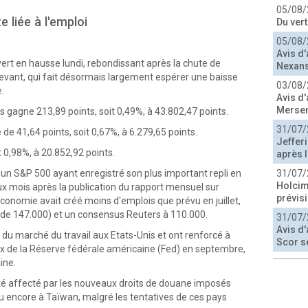
05/08/
 liée à l'emploi
Du ver
05/08/
Avis d'
ert en hausse lundi, rebondissant après la chute de
Nexans
écevant, qui fait désormais largement espérer une baisse
03/08/
.
Avis d'
Merse
 gagne 213,89 points, soit 0,49%, à 43.802,47 points.
31/07/
 de 41,64 points, soit 0,67%, à 6.279,65 points.
Jeffer
 0,98%, à 20.852,92 points.
après l
c un S&P 500 ayant enregistré son plus important repli en
31/07/
Holcim
 mois après la publication du rapport mensuel sur
prévis
économie avait créé moins d'emplois que prévu en juillet,
sé de 147.000) et un consensus Reuters à 110.000.
31/07/
Avis d'
n du marché du travail aux Etats-Unis et ont renforcé à
Scor s
aux de la Réserve fédérale américaine (Fed) en septembre,
ine.
té affecté par les nouveaux droits de douane imposés
ou encore à Taïwan, malgré les tentatives de ces pays