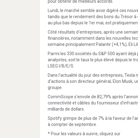
pour obtenir de meilleurs accords.
Lundi, le marché semble avoir digéré ces nouvel
tandis que le rendement des bons du Trésor à d
au plus bas depuis le 1er mai, est pratiquement
Côté résultats d'entreprises, après une sema
financières, notamment dans les nouvelles tec
semaine principalement Palantir (+4,1%), Eli Li
Parmi les 330 sociétés du S&P 500 ayant déjà p
analystes, soit le taux le plus élevé depuis le
LSEG I/B/E/S.
Dans l'actualité du jour des entreprises, Tesla 
d'actions à son directeur général, Elon Musk, u
groupe.
CommScope s'envole de 82,79% après l'annonc
connectivité et câbles du fournisseur d'infra
milliards de dollars.
Spotify grimpe de plus de 7% à la faveur de l'
à compter de septembre.
* Pour les valeurs à suivre, cliquez sur