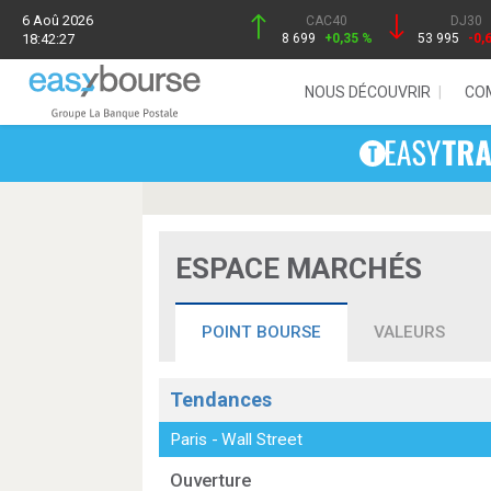
6 Aoû 2026
CAC40
DJ30
18:42:27
8 699
+0,35 %
53 995
-0,
NOUS DÉCOUVRIR
CO
ESPACE MARCHÉS
POINT BOURSE
VALEURS
Tendances
Paris
-
Wall Street
Ouverture