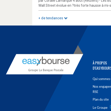
par Coralie Lamarque 4 août (Reuters) - Les B
Wall Street évolue en ?très forte hausse à mi-s
+ de tendances
À PROPOS
D'EASYBOUR
Qui sommes-
Nos engage
RSE
Plan du site
Le Groupe