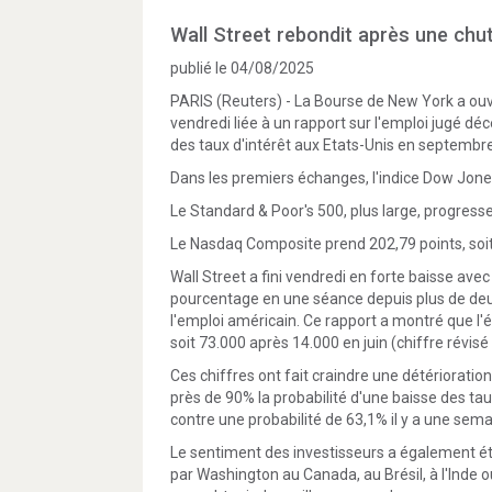
Wall Street rebondit après une chute
publié le 04/08/2025
PARIS (Reuters) - La Bourse de New York a ouv
vendredi liée à un rapport sur l'emploi jugé d
des taux d'intérêt aux Etats-Unis en septembre
Dans les premiers échanges, l'indice Dow Jones
Le Standard & Poor's 500, plus large, progresse
Le Nasdaq Composite prend 202,79 points, soit
Wall Street a fini vendredi en forte baisse ave
pourcentage en une séance depuis plus de deux
l'emploi américain. Ce rapport a montré que l'
soit 73.000 après 14.000 en juin (chiffre révi
Ces chiffres ont fait craindre une détérioratio
près de 90% la probabilité d'une baisse des t
contre une probabilité de 63,1% il y a une sema
Le sentiment des investisseurs a également é
par Washington au Canada, au Brésil, à l'Inde 