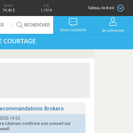
Brent
/$
Tableau de Bord
79,45 $
1,1519
ER
RECHERCHER
Nous contacter
Se connecter
DE COURTAGE
ecommandations Brokers
2026 14:52
e Liberum confirme son conseil sur
etall