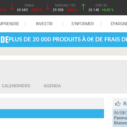
Nikkei
NASDAQ 100
DAX 30
65 %
65 683
-0,93 %
29 358
-0,44 %
26 140
+0,05 %
MPRENDRE
INVESTIR
S'INFORMER
ÉPARGN
PLUS DE 20 000 PRODUITS À 0€ DE FRAIS 
CALENDRIERS
AGENDA
R
06/08/
Panmur
Rheinm