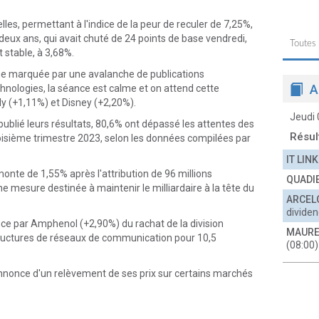
les, permettant à l'indice de la peur de reculer de 7,25%,
eux ans, qui avait chuté de 24 points de base vendredi,
Toutes
 stable, à 3,68%.
ine marquée par une avalanche de publications
A
hnologies, la séance est calme et on attend cette
lly (+1,11%) et Disney (+2,20%).
Jeudi
ublié leurs résultats, 80,6% ont dépassé les attentes des
Résul
 troisième trimestre 2023, selon les données compilées par
IT LINK
monte de 1,55% après l'attribution de 96 millions
QUADI
ne mesure destinée à maintenir le milliardaire à la tête du
ARCEL
divide
e par Amphenol (+2,90%) du rachat de la division
MAURE
structures de réseaux de communication pour 10,5
(08:00)
annonce d'un relèvement de ses prix sur certains marchés