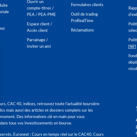
Ouvrir un
Formulaires clients
duite
compte-titres /
Rappo
stale
Outil de trading
PEA / PEA-PME
d'ex
ProRealTime
Espace client /
Polit
ous
Réclamations
Accès client
séle
Parrainage /
Polit
Inviter un ami
Fond
dépô
réso
urs, CAC 40, indices, retrouvez toute l'actualité boursière
ics mais aussi des articles et dossiers complets sur les
 moment. Des informations clé en main pour vous
dans tous vos investissements en bourse.
éservés. Euronext : Cours en temps réel sur le CAC40. Cours