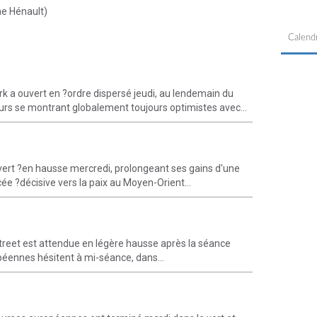
ne Hénault)
Calendr
k a ouvert en ?ordre dispersé jeudi, au lendemain du
urs se montrant globalement toujours optimistes avec...
vert ?en hausse mercredi, prolongeant ses gains d'une
cée ?décisive vers la paix au Moyen-Orient...
Street est attendue en légère hausse après la séance
opéennes hésitent à mi-séance, dans...