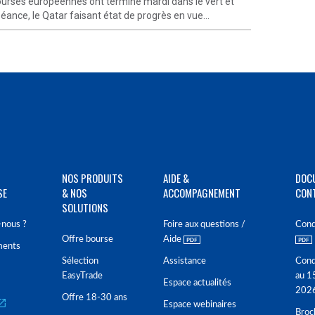
ourses européennes ont terminé mardi dans le vert et
éance, le Qatar faisant état de progrès en vue...
NOS PRODUITS
AIDE &
DOC
SE
& NOS
ACCOMPAGNEMENT
CON
SOLUTIONS
nous ?
Foire aux questions /
Cond
Offre bourse
Aide
ments
Sélection
Assistance
Cond
EasyTrade
au 1
Espace actualités
202
Offre 18-30 ans
Espace webinaires
Broc