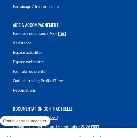
Parrainage / Inviter un ami
AIDE & ACCOMPAGNEMENT
Foire aux questions / Aide
Assistance
Espace actualités
Espace webinaires
Formulaires clients
Outil de trading ProRealTime
Réclamations
DOCUMENTATION CONTRACTUELLE
Conditions générales
Continuer sans accepter
Conditions générales au 15 septembre 2026
Brochure tarifaire