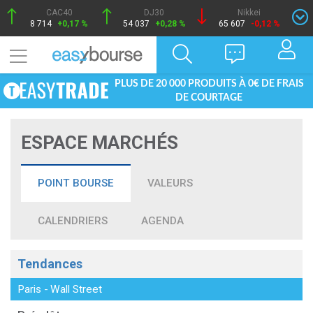
CAC40
DJ30
Nikkei
8 714
+0,17 %
54 037
+0,28 %
65 607
-0,12 %
PLUS DE 20 000 PRODUITS À 0€ DE FRAIS
DE COURTAGE
ESPACE MARCHÉS
POINT BOURSE
VALEURS
CALENDRIERS
AGENDA
Tendances
Paris
-
Wall Street