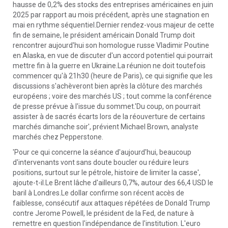
hausse de 0,2% des stocks des entreprises américaines en juin
2025 par rapport au mois précédent, après une stagnation en
mai en rythme séquentiel.Dernier rendez-vous majeur de cette
fin de semaine, le président américain Donald Trump doit
rencontrer aujourd'hui son homologue russe Vladimir Poutine
en Alaska, en vue de discuter d'un accord potentiel qui pourrait
mettre fin à la guerre en Ukraine.La réunion ne doit toutefois
commencer qu'à 21h30 (heure de Paris), ce qui signifie que les
discussions s'achèveront bien après la clôture des marchés
européens ; voire des marchés US ; tout comme la conférence
de presse prévue à l'issue du sommet.'Du coup, on pourrait
assister à de sacrés écarts lors de la réouverture de certains
marchés dimanche soir', prévient Michael Brown, analyste
marchés chez Pepperstone.
'Pour ce qui concerne la séance d'aujourd'hui, beaucoup
d'intervenants vont sans doute boucler ou réduire leurs
positions, surtout sur le pétrole, histoire de limiter la casse',
ajoute-t-il.Le Brent lâche d'ailleurs 0,7%, autour des 66,4 USD le
baril à Londres.Le dollar confirme son récent accès de
faiblesse, consécutif aux attaques répétées de Donald Trump
contre Jerome Powell, le président de la Fed, de nature à
remettre en question l'indépendance de l'institution. L'euro