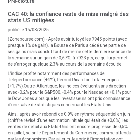
Pré-clôture
CAC 40: la confiance reste de mise malgré des
stats US mitigées
publié le 15/08/2025
(Zonebourse.com) - Après avoir tutoyé les 7945 points (avec
presque 1% de gain), la Bourse de Paris a cédé une partie de
ses gains mais conclut tout de même cette dernière séance de
la semaine sur un gain de 0,67%, à 7923 pts, ce qui lui permet
de s'arroger quelque 2,3% au cours de la semaine écoulée.
L'indice profite notamment des performances de
Teleperformance (+4%), Pernod Ricard ou TotalEnergies
(+1,7%).Outre-Atlantique, les indices évoluent sans direction
avec -0,2% pour le S&P500, -0,4% pour le Nasdaq et +0,1% pour
le Dow Jones alors que les investisseurs ont pris connaissance
d'une salve de statistiques concernant les Etats-Unis.
Ainsi, après avoir rebondi de 0,9% en rythme séquentiel en juin
(chiffre révisé d'une estimation initiale qui était de +0,6%), les
ventes de détail aux Etats-Unis ont encore progressé de 0,5%
en juillet, selon le Département du Commerce, comme attendu
par les économistes.Par ailleurs, les prix à l'importation ont