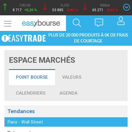
CAC40
DJ30
Nikkei
8 717
+0,20 %
53 885
-0,85 %
65 271
-0,63 %
PLUS DE 20 000 PRODUITS À 0€ DE FRAIS
DE COURTAGE
ESPACE MARCHÉS
POINT BOURSE
VALEURS
CALENDRIERS
AGENDA
Tendances
Paris
-
Wall Street