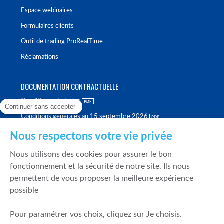
Espace webinaires
Formulaires clients
Outil de trading ProRealTime
Réclamations
DOCUMENTATION CONTRACTUELLE
Conditions générales
Continuer sans accepter
Conditions générales au 15 septembre 2026
Brochure tarifaire
Nous respectons votre vie privée
Rapport sur la qualité d'exécution
Nous utilisons des cookies pour assurer le bon
Politique de meilleure sélection
fonctionnement et la sécurité de notre site. Ils nous
permettent de vous proposer la meilleure expérience
Politique de durabilité
possible
Fonds de garantie des dépôts et de résolution
Pour paramétrer vos choix, cliquez sur Je choisis.
SÉCURITÉ & DONNÉES PERSONNELLES