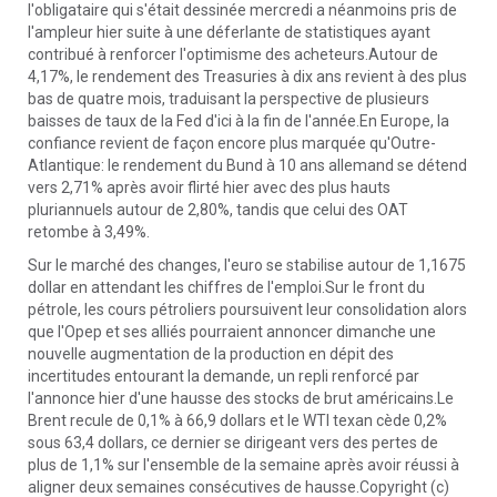
l'obligataire qui s'était dessinée mercredi a néanmoins pris de
l'ampleur hier suite à une déferlante de statistiques ayant
contribué à renforcer l'optimisme des acheteurs.Autour de
4,17%, le rendement des Treasuries à dix ans revient à des plus
bas de quatre mois, traduisant la perspective de plusieurs
baisses de taux de la Fed d'ici à la fin de l'année.En Europe, la
confiance revient de façon encore plus marquée qu'Outre-
Atlantique: le rendement du Bund à 10 ans allemand se détend
vers 2,71% après avoir flirté hier avec des plus hauts
pluriannuels autour de 2,80%, tandis que celui des OAT
retombe à 3,49%.
Sur le marché des changes, l'euro se stabilise autour de 1,1675
dollar en attendant les chiffres de l'emploi.Sur le front du
pétrole, les cours pétroliers poursuivent leur consolidation alors
que l'Opep et ses alliés pourraient annoncer dimanche une
nouvelle augmentation de la production en dépit des
incertitudes entourant la demande, un repli renforcé par
l'annonce hier d'une hausse des stocks de brut américains.Le
Brent recule de 0,1% à 66,9 dollars et le WTI texan cède 0,2%
sous 63,4 dollars, ce dernier se dirigeant vers des pertes de
plus de 1,1% sur l'ensemble de la semaine après avoir réussi à
aligner deux semaines consécutives de hausse.Copyright (c)