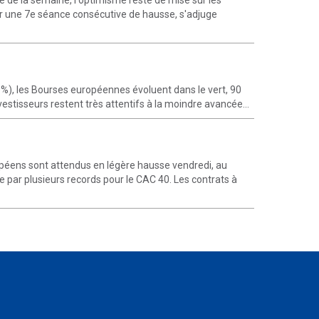
 de la semaine, l'optimisme reste de mise sur les
er une 7e séance consécutive de hausse, s'adjuge
, les Bourses européennes évoluent dans le vert, 90
estisseurs restent très attentifs à la moindre avancée...
éens sont attendus en légère hausse vendredi, au
par plusieurs records pour le CAC 40. Les contrats à