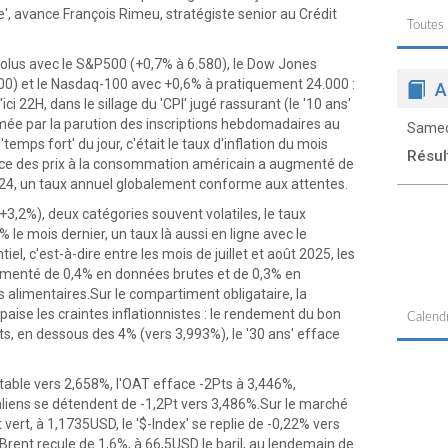
e', avance François Rimeu, stratégiste senior au Crédit
Toutes
bsolus avec le S&P500 (+0,7% à 6.580), le Dow Jones
.000) et le Nasdaq-100 avec +0,6% à pratiquement 24.000 :
A
'ici 22H, dans le sillage du 'CPI' jugé rassurant (le '10 ans'
ée par la parution des inscriptions hebdomadaires au
Samed
mps fort' du jour, c'était le taux d'inflation du mois
Résul
ndice des prix à la consommation américain a augmenté de
24, un taux annuel globalement conforme aux attentes.
+3,2%), deux catégories souvent volatiles, le taux
% le mois dernier, un taux là aussi en ligne avec le
 c'est-à-dire entre les mois de juillet et août 2025, les
gmenté de 0,4% en données brutes et de 0,3% en
ts alimentaires.Sur le compartiment obligataire, la
aise les craintes inflationnistes : le rendement du bon
Calendr
s, en dessous des 4% (vers 3,993%), le '30 ans' efface
able vers 2,658%, l'OAT efface -2Pts à 3,446%,
aliens se détendent de -1,2Pt vers 3,486%.Sur le marché
 vert, à 1,1735USD, le '$-Index' se replie de -0,22% vers
 Brent recule de 1,6%, à 66,5USD le baril, au lendemain de