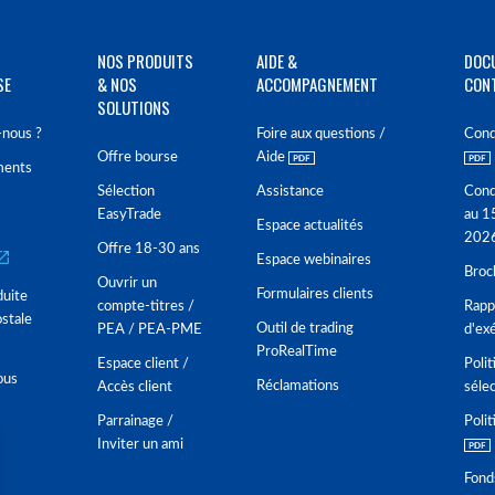
NOS PRODUITS
AIDE &
DOC
SE
& NOS
ACCOMPAGNEMENT
CON
SOLUTIONS
nous ?
Foire aux questions /
Cond
Offre bourse
Aide
ments
Sélection
Assistance
Cond
EasyTrade
au 1
Espace actualités
202
Offre 18-30 ans
Espace webinaires
Broc
Ouvrir un
Formulaires clients
duite
compte-titres /
Rappo
stale
Outil de trading
PEA / PEA-PME
d'ex
ProRealTime
Espace client /
Polit
ous
Réclamations
Accès client
séle
Parrainage /
Polit
Inviter un ami
Fond