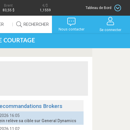
Brent
/$
Tableau de Bord
83,55 $
1,1559
ER
RECHERCHER
Nous contacter
Se connecter
DE COURTAGE
ecommandations Brokers
2026 16:05
ein relève sa cible sur General Dynamics
2026 11:02