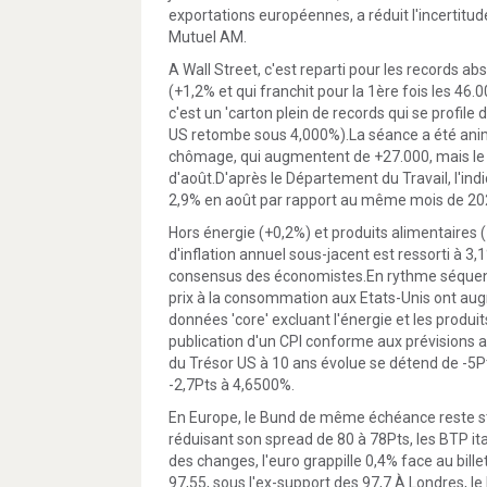
exportations européennes, a réduit l'incertitud
Mutuel AM.
A Wall Street, c'est reparti pour les records a
(+1,2% et qui franchit pour la 1ère fois les 46
c'est un 'carton plein de records qui se profile d
US retombe sous 4,000%).La séance a été anim
chômage, qui augmentent de +27.000, mais le 'te
d'août.D'après le Département du Travail, l'i
2,9% en août par rapport au même mois de 20
Hors énergie (+0,2%) et produits alimentaires (
d'inflation annuel sous-jacent est ressorti à 3,1
consensus des économistes.En rythme séquentiel,
prix à la consommation aux Etats-Unis ont au
données 'core' excluant l'énergie et les produi
publication d'un CPI conforme aux prévisions ap
du Trésor US à 10 ans évolue se détend de -5Pt
-2,7Pts à 4,6500%.
En Europe, le Bund de même échéance reste st
réduisant son spread de 80 à 78Pts, les BTP it
des changes, l'euro grappille 0,4% face au billet
97,55, sous l'ex-support des 97,7.À Londres, le