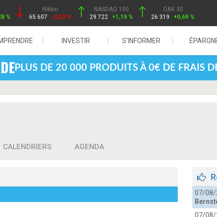
Nikkei
NASDAQ 100
DAX 30
28 %
65 607
-0,12 %
29 722
+1,19 %
26 319
+0,69 %
MPRENDRE
INVESTIR
S'INFORMER
ÉPARGN
PLUS DE 20 000 PRODUITS À 0€ DE FRAIS 
CALENDRIERS
AGENDA
R
07/08/
Bernst
07/08/