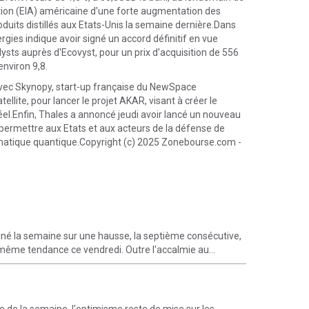
tion (EIA) américaine d'une forte augmentation des
duits distillés aux Etats-Unis la semaine dernière.Dans
rgies indique avoir signé un accord définitif en vue
lysts auprès d'Ecovyst, pour un prix d'acquisition de 556
environ 9,8.
avec Skynopy, start-up française du NewSpace
ellite, pour lancer le projet AKAR, visant à créer le
el.Enfin, Thales a annoncé jeudi avoir lancé un nouveau
 permettre aux Etats et aux acteurs de la défense de
formatique quantique.Copyright (c) 2025 Zonebourse.com -
né la semaine sur une hausse, la septième consécutive,
 même tendance ce vendredi. Outre l'accalmie au...