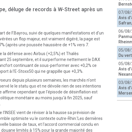
Bernst
pe, déluge de records à W-Street après un
07/08/
Avis d
Safran,
06/08/
rt de F.Bayrou, suivi de quelques manifestations et d'un
Panmur
avérées un flop majeur, est vraiment digéré, la page est
Rheinm
,7% (après une poussée haussière de +1% vers 7.
05/08/
 de la défense avec Airbus (+2,5%) et Thalès
Du ver
vant 25 septembre, et il surperforme nettement le DAX
05/08/
Francfort continuant de sous-performer avec +0,2% ce
Avis d'
pport à l'E-Stoxx50 qui ne grappille que +0,3%.
Nexans
lyseurs depuis plusieurs semaines, les marchés n'ont
03/08/
rvé le le statu quo et ne dévoile rien de ses intentions
Avis d'
 affirme cependant que l'épisode de désinflation est
Merse
politique monétaire au moins jusqu'à fin 2025, sauf
.
 l'INSEE vient de réviser à la hausse sa prévision de
emble optimiste vu le contexte outre-Rhin.'Les dernières
elle baisse de taux, et l'accord commercial conclu en
 de douane limités à 15% pour la grande majorité des