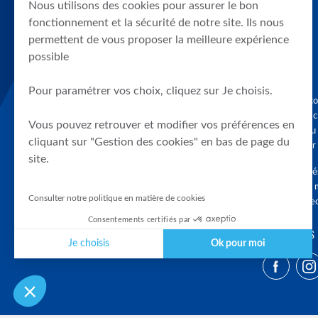
Nous utilisons des cookies pour assurer le bon
fonctionnement et la sécurité de notre site. Ils nous
permettent de vous proposer la meilleure expérience
possible
Pour paramétrer vos choix, cliquez sur Je choisis.
Graphique, co
en quelques cl
Vous pouvez retrouver et modifier vos préférences en
tendances du
cliquant sur "Gestion des cookies" en bas de page du
accompagner 
site.
Tous droits r
différés d'au 
Consulter notre politique en matière de cookies
clients connec
Consentements certifiés par
SUIVEZ-NOUS
Je choisis
Ok pour moi
Plateforme de Gestion du Consentement : Personnalisez vos Optio
Axeptio consent
Notre plateforme vous permet d'adapter et de gérer vos paramètres 