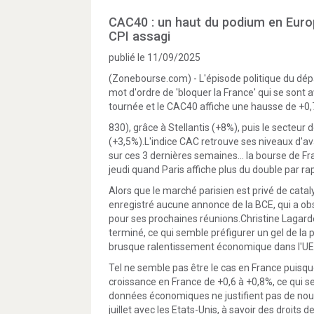
CAC40 : un haut du podium en Euro
CPI assagi
publié le 11/09/2025
(Zonebourse.com) - L'épisode politique du dépa
mot d'ordre de 'bloquer la France' qui se sont 
tournée et le CAC40 affiche une hausse de +0
830), grâce à Stellantis (+8%), puis le secteur
(+3,5%).L'indice CAC retrouve ses niveaux d'a
sur ces 3 dernières semaines... la bourse de 
jeudi quand Paris affiche plus du double par ra
Alors que le marché parisien est privé de cata
enregistré aucune annonce de la BCE, qui a obse
pour ses prochaines réunions.Christine Lagarde
terminé, ce qui semble préfigurer un gel de la 
brusque ralentissement économique dans l'UE
Tel ne semble pas être le cas en France puisque
croissance en France de +0,6 à +0,8%, ce qui s
données économiques ne justifient pas de nouv
juillet avec les Etats-Unis, à savoir des droits