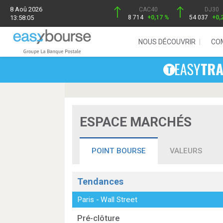
8 Aoû 2026
CAC40
DJ30
13:58:05
8 714
+0,17 %
54 037
+0,
NOUS DÉCOUVRIR
CO
ESPACE MARCHÉS
POINT BOURSE
VALEURS
Tendances
Paris
-
Wall Street
Pré-clôture