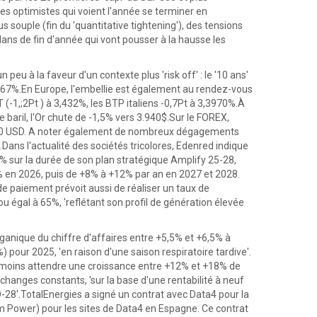
es optimistes qui voient l'année se terminer en
souple (fin du 'quantitative tightening'), des tensions
ans de fin d'année qui vont pousser à la hausse les
peu à la faveur d'un contexte plus 'risk off' : le '10 ans'
4,667%.En Europe, l'embellie est également au rendez-vous
(-1,;2Pt ) à 3,432%, les BTP italiens -0,7Pt à 3,3970%.À
 baril, l'Or chute de -1,5% vers 3.940$.Sur le FOREX,
,1480 USD. A noter également de nombreux dégagements
.Dans l'actualité des sociétés tricolores, Edenred indique
% sur la durée de son plan stratégique Amplify 25-28,
 en 2026, puis de +8% à +12% par an en 2027 et 2028.
e paiement prévoit aussi de réaliser un taux de
u égal à 65%, 'reflétant son profil de génération élevée
ganique du chiffre d'affaires entre +5,5% et +6,5% à
pour 2025, 'en raison d'une saison respiratoire tardive'.
anmoins attendre une croissance entre +12% et +18% de
 changes constants, 'sur la base d'une rentabilité à neuf
O-28'.TotalEnergies a signé un contrat avec Data4 pour la
irm Power) pour les sites de Data4 en Espagne. Ce contrat