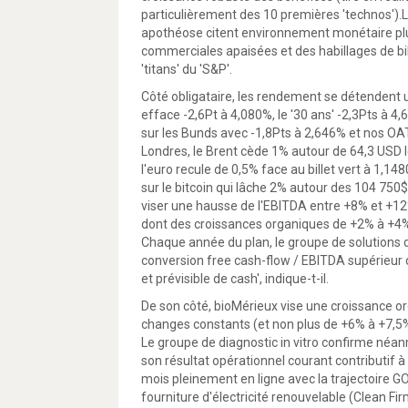
particulièrement des 10 premières 'technos').L
apothéose citent environnement monétaire plus 
commerciales apaisées et des habillages de bil
'titans' du 'S&P'.
Côté obligataire, les rendement se détendent un 
efface -2,6Pt à 4,080%, le '30 ans' -2,3Pts à 
sur les Bunds avec -1,8Pts à 2,646% et nos OAT 
Londres, le Brent cède 1% autour de 64,3 USD le
l'euro recule de 0,5% face au billet vert à 1
sur le bitcoin qui lâche 2% autour des 104 750$
viser une hausse de l'EBITDA entre +8% et +12
dont des croissances organiques de +2% à +4%
Chaque année du plan, le groupe de solutions d
conversion free cash-flow / EBITDA supérieur o
et prévisible de cash', indique-t-il.
De son côté, bioMérieux vise une croissance or
changes constants (et non plus de +6% à +7,5%) 
Le groupe de diagnostic in vitro confirme né
son résultat opérationnel courant contributif à
mois pleinement en ligne avec la trajectoire G
fourniture d'électricité renouvelable (Clean F