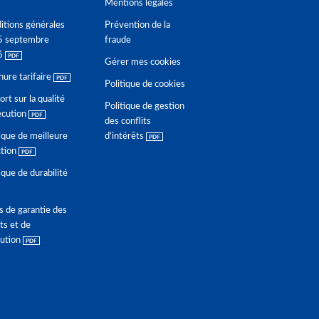
Mentions légales
itions générales
Prévention de la
5 septembre
fraude
6
Gérer mes cookies
hure tarifaire
Politique de cookies
rt sur la qualité
Politique de gestion
écution
des conflits
ique de meilleure
d'intérêts
ction
ique de durabilité
s de garantie des
ts et de
lution