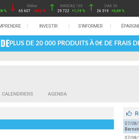
Nikkei
NASDAQ 100
DAX 30
28 %
65 607
-0,12 %
29 722
+1,19 %
26 319
+0,69 %
MPRENDRE
INVESTIR
S'INFORMER
ÉPARGN
PLUS DE 20 000 PRODUITS À 0€ DE FRAIS 
CALENDRIERS
AGENDA
R
07/08/
Bernst
07/08/