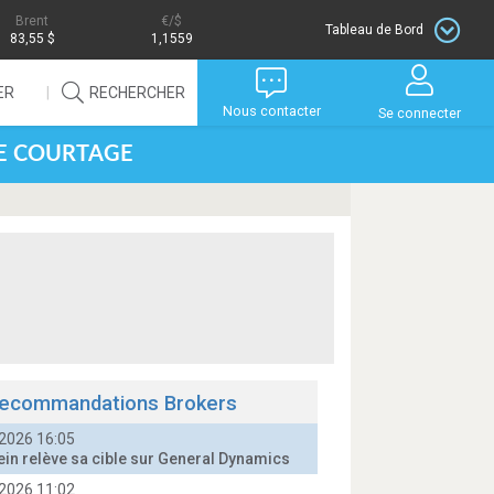
Brent
/$
Tableau de Bord
83,55 $
1,1559
ER
RECHERCHER
Nous contacter
Se connecter
DE COURTAGE
ecommandations Brokers
2026 16:05
ein relève sa cible sur General Dynamics
2026 11:02