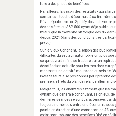
libre à des prises de bénéfices.
Par ailleurs, la saison des résultats - qui a l
semaines - touche désormais à sa fin, même si
Pfizer, Qualcomm ou Spotify doivent encore pr
des sociétés du S&P 500 ayant déjà publié leurs
mieux que la moyenne historique des dix derni
depuis 2021 (dans des conditions très particul
prévu).
Sur le Vieux Continent, la saison des publicatio
difficultés du secteur automobile ont plus qu
ce qui devrait in fine se traduire par un repli 
désaffection actuelle pour les marchés europée
montrant une activité maussade au sein de l'é
investisseurs à se positionner pour prendre de
premiers effets du plan de relance allemand s
Malgré tout, les analystes estiment que les mar
dynamique générale continuant, selon eux, de 
dernières séances se sont caractérisées par d
toujours nombreux, entre une économie sous-ja
pointe en direction d'une croissance de 4% aux
croissance robuste des bénéfices (tiré en réali