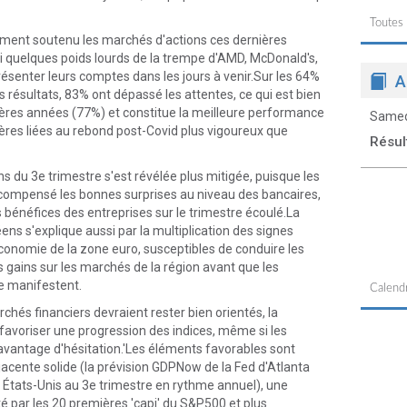
Toutes
argement soutenu les marchés d'actions ces dernières
 quelques poids lourds de la trempe d'AMD, McDonald's,
ésenter leurs comptes dans les jours à venir.Sur les 64%
A
 résultats, 83% ont dépassé les attentes, ce qui est bien
ères années (77%) et constitue la meilleure performance
Samed
ières liées au rebond post-Covid plus vigoureux que
Résul
ns du 3e trimestre s'est révélée plus mitigée, puisque les
e compensé les bonnes surprises au niveau des bancaires,
des bénéfices des entreprises sur le trimestre écoulé.La
ns s'explique aussi par la multiplication des signes
conomie de la zone euro, susceptibles de conduire les
s gains sur les marchés de la région avant que les
e manifestent.
Calendr
chés financiers devraient rester bien orientés, la
favoriser une progression des indices, même si les
avantage d'hésitation.'Les éléments favorables sont
cente solide (la prévision GDPNow de la Fed d'Atlanta
 États-Unis au 3e trimestre en rythme annuel), une
té par les 20 premières 'capi' du S&P500 et plus