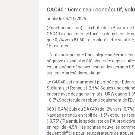
CAC40 : 6ème repli consécutif, vol
publié le 04/11/2025
(Zonebourse.com) - La chute de la Bourse de Pa
CAC40 a quasiment effacé les deux tiers de ses
que 0,7% vers 8.060... et malgré cette volatili
15 minutes.
Il faut souligner que Paris aligne sa 6ème séan
négative n'avait plus été observée depuis juille
est un phénomène bien connu : les gérants U
sur leur marché domestique.
Le CAC40 est notamment plombée par Edenred (
Stellantis et Renault (-2,5%).Seules une poigné
encore avec des gains limités : URW gagne 1,8%
+0,7%.Spectaculaire rebond également de l'Eu
660 (-0,4%) puis du DAX40 (de -2% vers -0,7%).
Nasdaq attendu en repli de -1,5% et qui se rep
(-0,75%)Palantir, le spécialiste de l'IA prédicti
en repli de -4,5% : les bonnes nouvelles comme
devient difficile pour les opérateurs de trouve