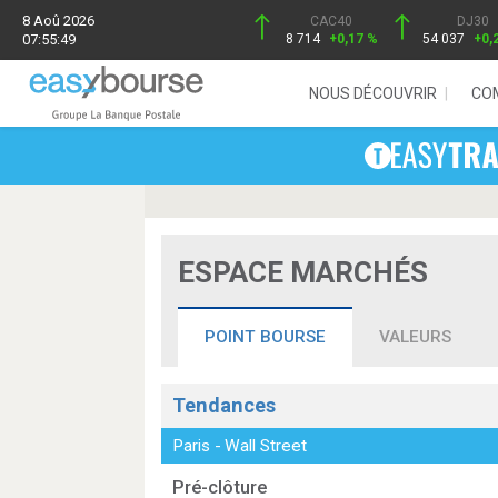
8 Aoû 2026
CAC40
DJ30
07:55:49
8 714
+0,17 %
54 037
+0,
NOUS DÉCOUVRIR
CO
ESPACE MARCHÉS
POINT BOURSE
VALEURS
Tendances
Paris
-
Wall Street
Pré-clôture