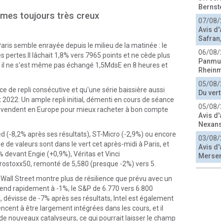
Bernst
umes toujours très creux
07/08/
Avis d
Safran,
ris semble enrayée depuis le milieu de la matinée : le
06/08/
 pertes.Il lâchait 1,8% vers 7965 points et ne cède plus
Panmur
té, il ne s'est même pas échangé 1,5MdsE en 8 heures et
Rheinm
05/08/
ce de repli consécutive et qu'une série baissière aussi
Du ver
t 2022: Un ample repli initial, démenti en cours de séance
05/08/
S vendent en Europe pour mieux racheter à bon compte
Avis d'
Nexans
-8,2% après ses résultats), ST-Micro (-2,9%) ou encore
03/08/
e de valeurs sont dans le vert cet après-midi à Paris, et
Avis d'
 devant Engie (+0,9%), Véritas et Vinci
Merse
rostoxx50, remonté de 5,580 (presque -2%) vers 5.
Wall Street montre plus de résilience que prévu avec un
rend rapidement à -1%, le S&P de 6.770 vers 6.800
ve, dévisse de -7% après ses résultats, Intel est également
ncent à être largement intégrées dans les cours, et il
r de nouveaux catalyseurs, ce qui pourrait laisser le champ