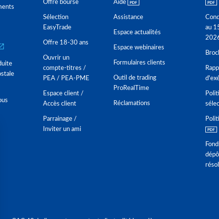
Offre bourse
Aide
ments
Sélection
Assistance
Cond
EasyTrade
au 1
Espace actualités
202
Offre 18-30 ans
Espace webinaires
Broc
Ouvrir un
Formulaires clients
duite
compte-titres /
Rappo
stale
Outil de trading
PEA / PEA-PME
d'ex
ProRealTime
Espace client /
Polit
ous
Réclamations
Accès client
séle
Parrainage /
Polit
Inviter un ami
Fond
dépô
réso