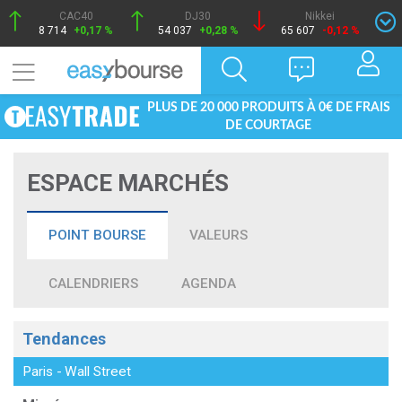
CAC40
DJ30
Nikkei
8 714
+0,17 %
54 037
+0,28 %
65 607
-0,12 %
PLUS DE 20 000 PRODUITS À 0€ DE FRAIS
DE COURTAGE
ESPACE MARCHÉS
POINT BOURSE
VALEURS
CALENDRIERS
AGENDA
Tendances
Paris
-
Wall Street