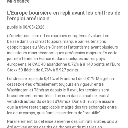
Mi-séance
L'Europe boursière en repli avant les chiffres de
l'emploi américain
publié le 08/05/2026
(Zonebourse.com) - Les marchés européens évoluent en
baisse dans un climat toujours marqué par les tensions
géopolitiques au Moyen-Orient et l'attentisme avant plusieurs
indicateurs macroéconomiques américains majeurs. En cette
journée fériée en France et dans quelques autres pays
européens, le CAC 40 abandonne 0,72% à 8 143 points et l'Euro
Stoxx 50 fléchit de 0,76% à 5 927 points.
Londres se replie de 0,41% et Francfort de 0,81%. Malgré un
cessez-le-feu officiellement toujours en vigueur entre
Washington et Téhéran depuis le 8 avril, les tensions sont
brusquement remontées d'un cran dans la nuit de jeudi à
vendredi autour du détroit d'Ormuz. Donald Trump a assuré
que la trêve restait applicable malgré des tirs échangés entre
les deux camps, qualifiant les incidents de "broutille".
Parallèlement, la défense aérienne des Émirats arabes unis a
été activée après des tirs de drones et de missiles en