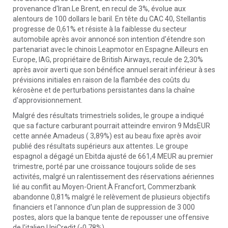
provenance d'Iran.Le Brent, en recul de 3%, évolue aux
alentours de 100 dollars le baril. En tête du CAC 40, Stellantis
progresse de 0,61% et résiste à la faiblesse du secteur
automobile après avoir annoncé son intention d'étendre son
partenariat avec le chinois Leapmotor en Espagne.Ailleurs en
Europe, IAG, propriétaire de British Airways, recule de 2,30%
après avoir averti que son bénéfice annuel serait inférieur à ses
prévisions initiales en raison de la flambée des coûts du
kérosène et de perturbations persistantes dans la chaîne
d'approvisionnement.
Malgré des résultats trimestriels solides, le groupe a indiqué
que sa facture carburant pourrait atteindre environ 9 MdsEUR
cette année.Amadeus ( 3,89%) est au beau fixe après avoir
publié des résultats supérieurs aux attentes. Le groupe
espagnol a dégagé un Ebitda ajusté de 661,4 MEUR au premier
trimestre, porté par une croissance toujours solide de ses
activités, malgré un ralentissement des réservations aériennes
lié au conflit au Moyen-Orient.À Francfort, Commerzbank
abandonne 0,81% malgré le relèvement de plusieurs objectifs
financiers et l'annonce d'un plan de suppression de 3 000
postes, alors que la banque tente de repousser une offensive
de l'italien UniCredit (-0,78%).