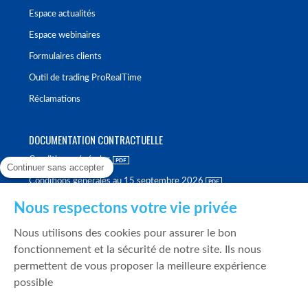
Espace actualités
Espace webinaires
Formulaires clients
Outil de trading ProRealTime
Réclamations
DOCUMENTATION CONTRACTUELLE
Conditions générales
Continuer sans accepter
Conditions générales au 15 septembre 2026
Brochure tarifaire
Nous respectons votre vie privée
Rapport sur la qualité d'exécution
Nous utilisons des cookies pour assurer le bon
Politique de meilleure sélection
fonctionnement et la sécurité de notre site. Ils nous
permettent de vous proposer la meilleure expérience
Politique de durabilité
possible
Fonds de garantie des dépôts et de résolution