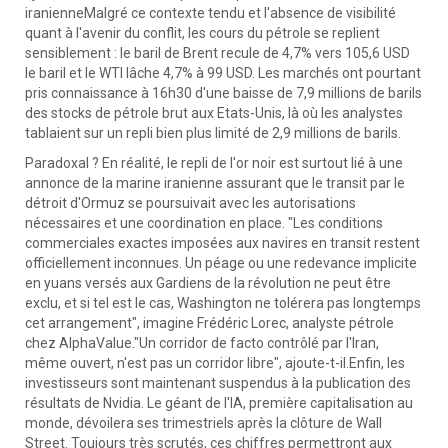
iranienneMalgré ce contexte tendu et l'absence de visibilité
quant à l'avenir du conflit, les cours du pétrole se replient
sensiblement : le baril de Brent recule de 4,7% vers 105,6 USD
le baril et le WTI lâche 4,7% à 99 USD. Les marchés ont pourtant
pris connaissance à 16h30 d'une baisse de 7,9 millions de barils
des stocks de pétrole brut aux Etats-Unis, là où les analystes
tablaient sur un repli bien plus limité de 2,9 millions de barils.
Paradoxal ? En réalité, le repli de l'or noir est surtout lié à une
annonce de la marine iranienne assurant que le transit par le
détroit d'Ormuz se poursuivait avec les autorisations
nécessaires et une coordination en place. "Les conditions
commerciales exactes imposées aux navires en transit restent
officiellement inconnues. Un péage ou une redevance implicite
en yuans versés aux Gardiens de la révolution ne peut être
exclu, et si tel est le cas, Washington ne tolérera pas longtemps
cet arrangement", imagine Frédéric Lorec, analyste pétrole
chez AlphaValue."Un corridor de facto contrôlé par l'Iran,
même ouvert, n'est pas un corridor libre", ajoute-t-il.Enfin, les
investisseurs sont maintenant suspendus à la publication des
résultats de Nvidia. Le géant de l'IA, première capitalisation au
monde, dévoilera ses trimestriels après la clôture de Wall
Street. Toujours très scrutés, ces chiffres permettront aux