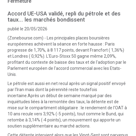
Fermeture
Accord UE-USA validé, repli du pétrole et des
taux... les marchés bondissent
publié le 20/05/2026
(Zonebourse.com) - Les principales places boursières
européennes achèvent la séance en forte hausse : Paris
progresse de 1,70%, à 8 117 points, devant Francfort ( 1,36%)
et Londres ( 0,92%). L'Euro-Stoxx 50 gagne même 2,09%,
profitant du contexte de baisse des taux et de l'adoption par le
Parlement européen de l'accord commercial avec les Etats-
Unis.
Le pétrole est aussi en net recul après un signal positif envoyé
par l'Iran mais dont la pérennité reste toutefois
incertaine.Après un début de semaine marqué par des
inquiétudes liées à la remontée des taux, la détente est de
mise sur le compartiment obligataire : le rendement de l'OAT à
10 ans recule vers 3,92% (-5 points), tout comme le Bund, qui
retombe à 3,14% (-4 points), un mouvement qui apporte un
soutien supplémentaire au marché actions.
Cette détente intervient alors que les Vingt-Sept sont parvenus