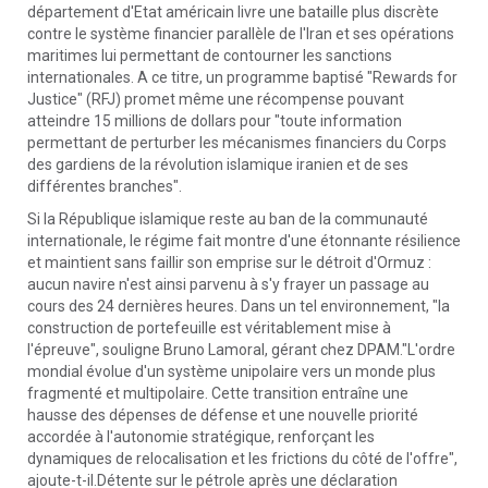
département d'Etat américain livre une bataille plus discrète
contre le système financier parallèle de l'Iran et ses opérations
maritimes lui permettant de contourner les sanctions
internationales. A ce titre, un programme baptisé "Rewards for
Justice" (RFJ) promet même une récompense pouvant
atteindre 15 millions de dollars pour "toute information
permettant de perturber les mécanismes financiers du Corps
des gardiens de la révolution islamique iranien et de ses
différentes branches".
Si la République islamique reste au ban de la communauté
internationale, le régime fait montre d'une étonnante résilience
et maintient sans faillir son emprise sur le détroit d'Ormuz :
aucun navire n'est ainsi parvenu à s'y frayer un passage au
cours des 24 dernières heures. Dans un tel environnement, "la
construction de portefeuille est véritablement mise à
l'épreuve", souligne Bruno Lamoral, gérant chez DPAM."L'ordre
mondial évolue d'un système unipolaire vers un monde plus
fragmenté et multipolaire. Cette transition entraîne une
hausse des dépenses de défense et une nouvelle priorité
accordée à l'autonomie stratégique, renforçant les
dynamiques de relocalisation et les frictions du côté de l'offre",
ajoute-t-il.Détente sur le pétrole après une déclaration