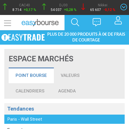
CAC40
DJ30
Nikkei
8 714
+0,17 %
54 037
+0,28 %
65 607
-0,12 %
PLUS DE 20 000 PRODUITS À 0€ DE FRAIS
DE COURTAGE
ESPACE MARCHÉS
POINT BOURSE
VALEURS
CALENDRIERS
AGENDA
Tendances
Paris
-
Wall Street