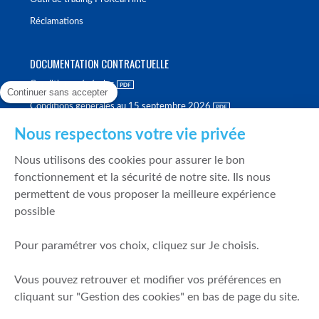
Réclamations
DOCUMENTATION CONTRACTUELLE
Conditions générales
Continuer sans accepter
Conditions générales au 15 septembre 2026
Brochure tarifaire
Nous respectons votre vie privée
Rapport sur la qualité d'exécution
Nous utilisons des cookies pour assurer le bon
Politique de meilleure sélection
fonctionnement et la sécurité de notre site. Ils nous
permettent de vous proposer la meilleure expérience
Politique de durabilité
possible
Fonds de garantie des dépôts et de résolution
Pour paramétrer vos choix, cliquez sur Je choisis.
SÉCURITÉ & DONNÉES PERSONNELLES
Vous pouvez retrouver et modifier vos préférences en
Mentions légales
cliquant sur "Gestion des cookies" en bas de page du site.
Prévention de la fraude