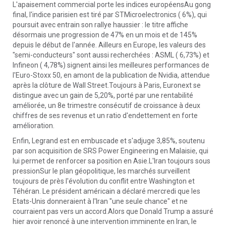
L'apaisement commercial porte les indices européensAu gong
final, l'indice parisien est tiré par STMicroelectronics ( 6%), qui
poursuit avec entrain son rallye haussier : le titre affiche
désormais une progression de 47% en un mois et de 145%
depuis le début de l'année. Ailleurs en Europe, les valeurs des
"semi-conducteurs" sont aussi recherchées : ASML ( 6,73%) et
Infineon ( 4,78%) signent ainsi les meilleures performances de
l'Euro-Stoxx 50, en amont de la publication de Nvidia, attendue
après la clôture de Wall Street.Toujours à Paris, Euronext se
distingue avec un gain de 5,20%, porté par une rentabilité
améliorée, un 8e trimestre consécutif de croissance à deux
chiffres de ses revenus et un ratio d'endettement en forte
amélioration.
Enfin, Legrand est en embuscade et s'adjuge 3,85%, soutenu
par son acquisition de SRS Power Engineering en Malaisie, qui
lui permet de renforcer sa position en Asie.L'Iran toujours sous
pressionSur le plan géopolitique, les marchés surveillent
toujours de près l'évolution du conflit entre Washington et
Téhéran. Le président américain a déclaré mercredi que les
Etats-Unis donneraient à l'Iran "une seule chance" et ne
courraient pas vers un accord.Alors que Donald Trump a assuré
hier avoir renoncé à une intervention imminente en Iran, le