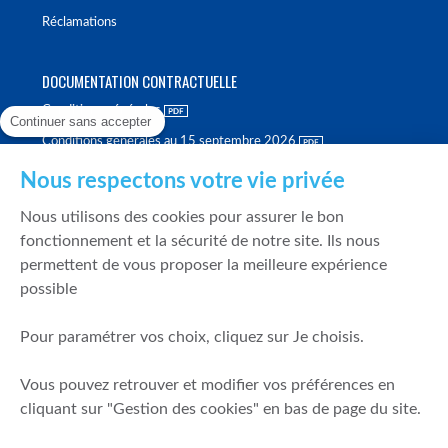
Réclamations
DOCUMENTATION CONTRACTUELLE
Conditions générales
Continuer sans accepter
Conditions générales au 15 septembre 2026
Brochure tarifaire
Nous respectons votre vie privée
Rapport sur la qualité d'exécution
Nous utilisons des cookies pour assurer le bon
Politique de meilleure sélection
fonctionnement et la sécurité de notre site. Ils nous
permettent de vous proposer la meilleure expérience
Politique de durabilité
possible
Fonds de garantie des dépôts et de résolution
Pour paramétrer vos choix, cliquez sur Je choisis.
SÉCURITÉ & DONNÉES PERSONNELLES
Vous pouvez retrouver et modifier vos préférences en
Mentions légales
cliquant sur "Gestion des cookies" en bas de page du site.
Prévention de la fraude
Gérer mes cookies