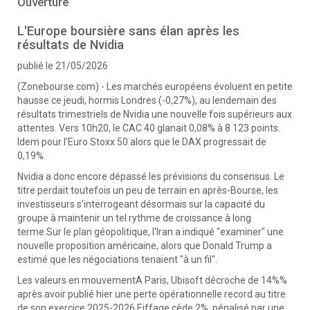
Ouverture
L'Europe boursière sans élan après les
résultats de Nvidia
publié le 21/05/2026
(Zonebourse.com) - Les marchés européens évoluent en petite
hausse ce jeudi, hormis Londres (-0,27%), au lendemain des
résultats trimestriels de Nvidia une nouvelle fois supérieurs aux
attentes. Vers 10h20, le CAC 40 glanait 0,08% à 8 123 points.
Idem pour l'Euro Stoxx 50 alors que le DAX progressait de
0,19%.
Nvidia a donc encore dépassé les prévisions du consensus. Le
titre perdait toutefois un peu de terrain en après-Bourse, les
investisseurs s'interrogeant désormais sur la capacité du
groupe à maintenir un tel rythme de croissance à long
terme.Sur le plan géopolitique, l'Iran a indiqué "examiner" une
nouvelle proposition américaine, alors que Donald Trump a
estimé que les négociations tenaient "à un fil".
Les valeurs en mouvementA Paris, Ubisoft décroche de 14%%
après avoir publié hier une perte opérationnelle record au titre
de son exercice 2025-2026.Eiffage cède 2%, pénalisé par une