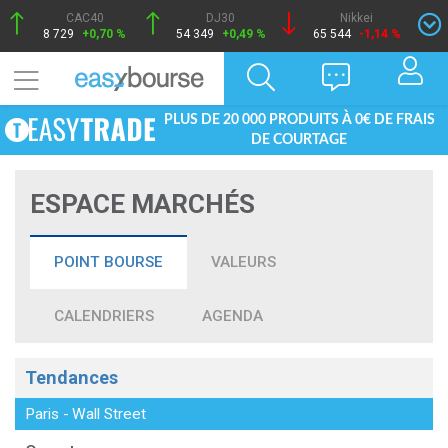
CAC40
DJ30
Nikkei
8 729
+0,70 %
54 349
+0,49 %
65 544
-1,14 %
PLUS DE 20 000 PRODUITS À 0€ DE FRAIS
DE COURTAGE
ESPACE MARCHÉS
POINT BOURSE
VALEURS
CALENDRIERS
AGENDA
Tendances
Paris
-
Wall Street