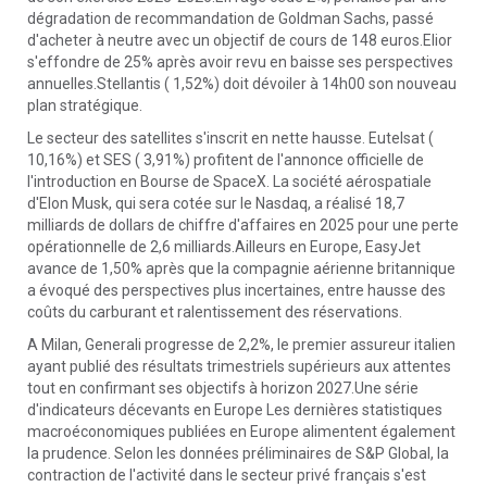
dégradation de recommandation de Goldman Sachs, passé
d'acheter à neutre avec un objectif de cours de 148 euros.Elior
s'effondre de 25% après avoir revu en baisse ses perspectives
annuelles.Stellantis ( 1,52%) doit dévoiler à 14h00 son nouveau
plan stratégique.
Le secteur des satellites s'inscrit en nette hausse. Eutelsat (
10,16%) et SES ( 3,91%) profitent de l'annonce officielle de
l'introduction en Bourse de SpaceX. La société aérospatiale
d'Elon Musk, qui sera cotée sur le Nasdaq, a réalisé 18,7
milliards de dollars de chiffre d'affaires en 2025 pour une perte
opérationnelle de 2,6 milliards.Ailleurs en Europe, EasyJet
avance de 1,50% après que la compagnie aérienne britannique
a évoqué des perspectives plus incertaines, entre hausse des
coûts du carburant et ralentissement des réservations.
A Milan, Generali progresse de 2,2%, le premier assureur italien
ayant publié des résultats trimestriels supérieurs aux attentes
tout en confirmant ses objectifs à horizon 2027.Une série
d'indicateurs décevants en Europe Les dernières statistiques
macroéconomiques publiées en Europe alimentent également
la prudence. Selon les données préliminaires de S&P Global, la
contraction de l'activité dans le secteur privé français s'est