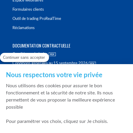
Espace webinaires
Formulaires clients
Outil de trading ProRealTime
Réclamations
DOCUMENTATION CONTRACTUELLE
Conditions générales
Continuer sans accepter
Conditions générales au 15 septembre 2026
Brochure tarifaire
Nous respectons votre vie privée
Rapport sur la qualité d'exécution
Nous utilisons des cookies pour assurer le bon
Politique de meilleure sélection
fonctionnement et la sécurité de notre site. Ils nous
permettent de vous proposer la meilleure expérience
Politique de durabilité
possible
Fonds de garantie des dépôts et de résolution
Pour paramétrer vos choix, cliquez sur Je choisis.
SÉCURITÉ & DONNÉES PERSONNELLES