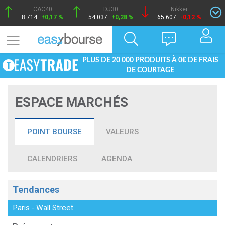
CAC40
DJ30
Nikkei
8 714
+0,17 %
54 037
+0,28 %
65 607
-0,12 %
PLUS DE 20 000 PRODUITS À 0€ DE FRAIS
DE COURTAGE
ESPACE MARCHÉS
POINT BOURSE
VALEURS
CALENDRIERS
AGENDA
Tendances
Paris
-
Wall Street