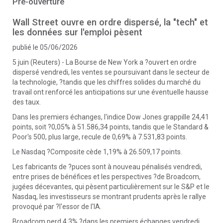
Pré-ouverture
Wall Street ouvre en ordre dispersé, la "tech" et
les données sur l'emploi pèsent
publié le 05/06/2026
5 juin (Reuters) - La Bourse de New York a ?ouvert en ordre
dispersé vendredi, les ventes se poursuivant dans le secteur de
la technologie, ?tandis que les chiffres solides du marché du
travail ont renforcé les anticipations sur une éventuelle hausse
des taux.
Dans les premiers échanges, l'indice Dow Jones grappille 24,41
points, soit ?0,05% à 51.586,34 points, tandis que le Standard &
Poor's 500, plus large, recule de 0,69% à 7.531,83 points.
Le Nasdaq ?Composite cède 1,19% à 26.509,17 points.
Les fabricants de ?puces sont à nouveau pénalisés vendredi,
entre prises de bénéfices et les perspectives ?de Broadcom,
jugées décevantes, qui pèsent particulièrement sur le S&P et le
Nasdaq, les investisseurs se montrant prudents après le rallye
provoqué par ?l'essor de l'IA.
Broadcom perd 4,3% ?dans les premiers échanges vendredi,