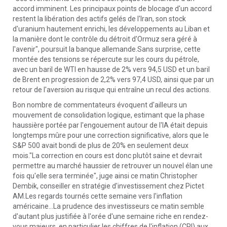
accord imminent. Les principaux points de blocage d'un accord
restent la libération des actifs gelés de l'Iran, son stock
d'uranium hautement enrichi, les développements au Liban et
la manière dont le contrôle du détroit d'Ormuz sera géré à
l'avenir", poursuit la banque allemande.Sans surprise, cette
montée des tensions se répercute sur les cours du pétrole,
avec un baril de WTI en hausse de 2% vers 94,5 USD et un baril
de Brent en progression de 2,2% vers 97,4 USD, ainsi que par un
retour de l'aversion au risque qui entraîne un recul des actions.
Bon nombre de commentateurs évoquent d'ailleurs un
mouvement de consolidation logique, estimant que la phase
haussière portée par l'engouement autour de l'IA était depuis
longtemps mûre pour une correction significative, alors que le
S&P 500 avait bondi de plus de 20% en seulement deux
mois."La correction en cours est donc plutôt saine et devrait
permettre au marché haussier de retrouver un nouvel élan une
fois qu'elle sera terminée", juge ainsi ce matin Christopher
Dembik, conseiller en stratégie d'investissement chez Pictet
AM.Les regards tournés cette semaine vers l'inflation
américaine...La prudence des investisseurs ce matin semble
d'autant plus justifiée à l'orée d'une semaine riche en rendez-
vous majeurs, en particulier les chiffres de l'inflation (CPI) aux