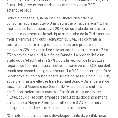
États-Unis prévus mercredi et les annonces de la BCE
attendues jeudi.
Selon le consensus, la hausse de l'indice des prix à la
consommation aux États-Unis devrait avoir accéléré à 4,2% en
mai, au plus haut depuis avril 2023, de quoi plaider en faveur
d'un durcissement de la politique monétaire de la Fed dans les
mois à venir.Selon l'outil FedWatch du CME, les contrats à
terme sur les taux intègrent désormais une probabilité
d'environ 72% de voir la Fed relever son taux directeur de 25 à
75 points de base d'ici à la fin de l'année. La probabilité d'un
statu quo s'établit, elle, à 27%....puis la réunion de la BCELes
regards se tourneront aussi cette semaine vers la BCE, qui doit
réunir son conseil des gouverneurs. "La BCE ne pourra pas faire
l'économie d'une hausse des taux lors de sa réunion du 11 juin,
et ce bien malgré elle", estime Raphaël Dupuy-Salle, gérant de
taux - Listed Assets chez Sienna IM."Alors que les chiffres
d'inflation étaient sous contrôle à la fin du mois de février
(1,9%), ceux-ci se sont emballés à la suite du déclenchement
du conflit au Moyen-Orient pour atteindre 3,2% à fin mai",
souligne en effet ce professionnel des marchés.
"Compte tenu des derniers développements du conflit, nous