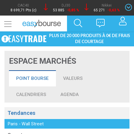
CAC40
DJ30
Nikkei
8 699,71 Pts (c)
53 885
-0,85 %
65 271
-0,63 %
PLUS DE 20 000 PRODUITS À 0€ DE FRAIS
DE COURTAGE
ESPACE MARCHÉS
POINT BOURSE
VALEURS
CALENDRIERS
AGENDA
Tendances
Paris
-
Wall Street