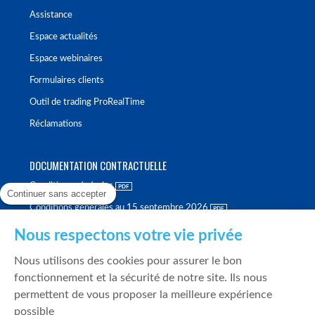
Assistance
Espace actualités
Espace webinaires
Formulaires clients
Outil de trading ProRealTime
Réclamations
DOCUMENTATION CONTRACTUELLE
Conditions générales
Continuer sans accepter
Conditions générales au 15 septembre 2026
Brochure tarifaire
Nous respectons votre vie privée
Rapport sur la qualité d'exécution
Nous utilisons des cookies pour assurer le bon
Politique de meilleure sélection
fonctionnement et la sécurité de notre site. Ils nous
permettent de vous proposer la meilleure expérience
Politique de durabilité
possible