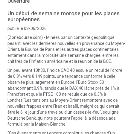
Ouverture
Un début de semaine morose pour les places
européennes
publié le 08/06/2026
(Zonebourse.com) - Minées par un contexte géopolitique
pesant, avec les dernières nouvelles en provenance du Moyen-
Orient, la Bourse de Paris et les autres places continentales
entament dans la morosité une semaine chargée, entre les
chiffres de l'inflation américaine et la réunion de la BCE.
Un peu avant 10h30, l'indice CAC 40 essuie un recul de l'ordre
de 0,8% vers 8 149 points, une tendance conforme à celle
observée plus largement en Europe, l'Euro Stoxx 50
abandonnant 0,9%, tandis que le DAX 40 lâche près de 1% à
Francfort et que le FTSE 100 ne recule que de 0,3% à
Londres."Les tensions au Moyen-Orient remontent avec de
nouvelles frappes entre l'Iran et Israël, malgré ce qui devrait
être le 61e jour d'une trêve ou d'un cessez-le-feu", souligne
Deutsche Bank, qui note pourtant l'appel à la désescalade
formulé par la Maison-Blanche.
"Ces événements ont encore compliqué les chances d'un