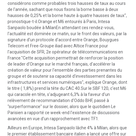
considérons comme probables trois hausses de taux au cours
de l'année, sachant que nous fixons la borne basse à deux
hausses de 0,25% et la borne haute à quatre hausses de taux",
pronostique-t-il.Orange et M6 entourés à Paris, Intesa
Sanpaolo boudée à MilanEn attendant ces rendez-vous,
l'actualité est dominée ce matin, sur le front des valeurs, par la
signature d'un protocole d'accord entre Orange, Bouygues
Telecom et Free-Groupe iliad avec Altice France pour
l'acquisition de SFR, 2e opérateur de télécommunications en
France."Cette acquisition permettrait de renforcer la position
de leader d'Orange sur le marché français, d'accélérer la
création de valeur pour l'ensemble des parties prenantes du
groupe et de soutenir sa capacité d'investissement dans les
infrastructures et services numériques", explique Orange, dont
le titre ( 1,8%) prend la tête du CAC 40.Sur le SBF 120, c'est M6
qui caracole en tête, s'adjugeant 6,3% à la faveur d'un
relèvement de recommandation d'Oddo BHF, passé à
"surperformance" sur le dossier, alors que le quotidien Le
Parisien a rapporté ce week-end l'existence de discussions
avancées en vue d'un rapprochement avec TF1.
Ailleurs en Europe, Intesa Sanpaolo lâche 4% à Milan, alors que
le premier établissement bancaire italien a lancé une offre sur