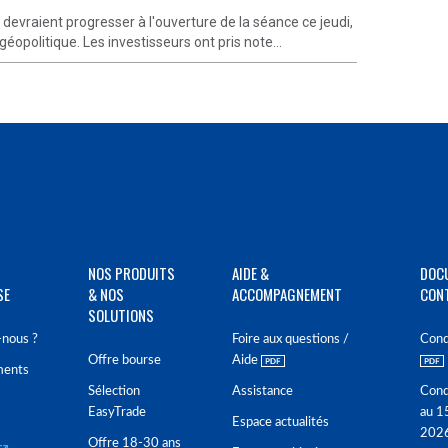
vraient progresser à l'ouverture de la séance ce jeudi,
éopolitique. Les investisseurs ont pris note...
NOS PRODUITS
AIDE &
DOC
SE
& NOS
ACCOMPAGNEMENT
CON
SOLUTIONS
nous ?
Foire aux questions /
Cond
Offre bourse
Aide
ments
Sélection
Assistance
Cond
EasyTrade
au 1
Espace actualités
202
Offre 18-30 ans