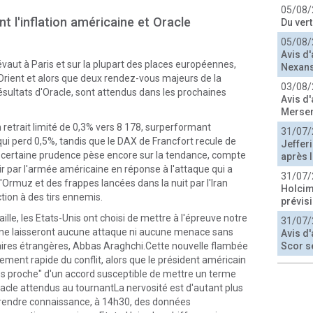
05/08/
 l'inflation américaine et Oracle
Du ver
05/08/
Avis d'
aut à Paris et sur la plupart des places européennes,
Nexans
Orient et alors que deux rendez-vous majeurs de la
03/08/
 résultats d'Oracle, sont attendus dans les prochaines
Avis d'
Merse
n retrait limité de 0,3% vers 8 178, surperformant
31/07/
qui perd 0,5%, tandis que le DAX de Francfort recule de
Jeffer
 certaine prudence pèse encore sur la tendance, compte
après l
ir par l'armée américaine en réponse à l'attaque qui a
31/07/
'Ormuz et des frappes lancées dans la nuit par l'Iran
Holcim
tion à des tirs ennemis.
prévis
ille, les Etats-Unis ont choisi de mettre à l'épreuve notre
31/07/
 ne laisseront aucune attaque ni aucune menace sans
Avis d'
faires étrangères, Abbas Araghchi.Cette nouvelle flambée
Scor s
ement rapide du conflit, alors que le président américain
rès proche" d'un accord susceptible de mettre un terme
acle attendus au tournantLa nervosité est d'autant plus
prendre connaissance, à 14h30, des données