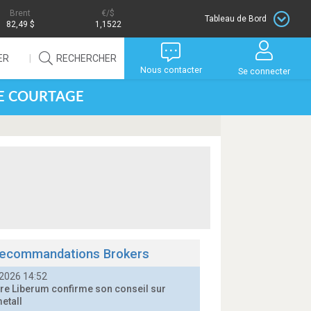
Brent
/$
Tableau de Bord
82,49 $
1,1522
ER
RECHERCHER
Nous contacter
Se connecter
DE COURTAGE
ecommandations Brokers
2026 14:52
e Liberum confirme son conseil sur
etall