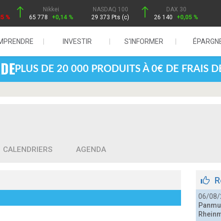
Nikkei
NASDAQ 100
DAX 30
85 %
65 778
+0,14 %
29 373 Pts (c)
26 140
+0,05 %
MPRENDRE
INVESTIR
S'INFORMER
ÉPARGN
PLUS DE 20 000 PRODUITS À 0€ DE FRAIS 
CALENDRIERS
AGENDA
R
06/08/
Panmur
Rheinm