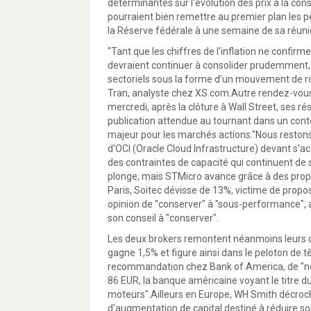
déterminantes sur l'évolution des prix à la co
pourraient bien remettre au premier plan les 
la Réserve fédérale à une semaine de sa réuni
"Tant que les chiffres de l'inflation ne confirm
devraient continuer à consolider prudemment, m
sectoriels sous la forme d'un mouvement de rot
Tran, analyste chez XS.com.Autre rendez-vous 
mercredi, après la clôture à Wall Street, ses r
publication attendue au tournant dans un contex
majeur pour les marchés actions."Nous restons p
d'OCI (Oracle Cloud Infrastructure) devant s'ac
des contraintes de capacité qui continuent de s'
plonge, mais STMicro avance grâce à des propos
Paris, Soitec dévisse de 13%, victime de propo
opinion de "conserver" à "sous-performance", 
son conseil à "conserver".
Les deux brokers remontent néanmoins leurs o
gagne 1,5% et figure ainsi dans le peloton de 
recommandation chez Bank of America, de "neut
86 EUR, la banque américaine voyant le titre du
moteurs".Ailleurs en Europe, WH Smith décroch
d'augmentation de capital destiné à réduire s