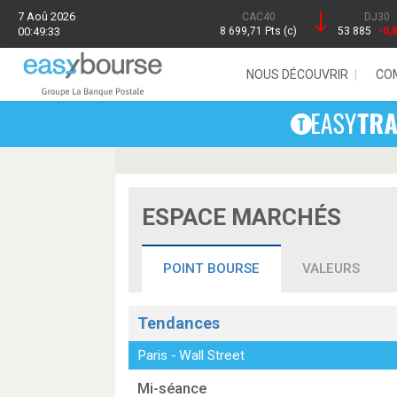
7 Aoû 2026
CAC40
DJ30
00:49:33
8 699,71 Pts (c)
53 885
-0,
NOUS DÉCOUVRIR
CO
ESPACE MARCHÉS
POINT BOURSE
VALEURS
Tendances
Paris
-
Wall Street
Mi-séance