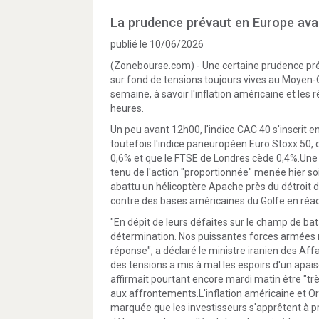
La prudence prévaut en Europe avant
publié le 10/06/2026
(Zonebourse.com) - Une certaine prudence prév
sur fond de tensions toujours vives au Moyen-
semaine, à savoir l'inflation américaine et les
heures.
Un peu avant 12h00, l'indice CAC 40 s'inscrit e
toutefois l'indice paneuropéen Euro Stoxx 50, 
0,6% et que le FTSE de Londres cède 0,4%.Une
tenu de l'action "proportionnée" menée hier so
abattu un hélicoptère Apache près du détroit d
contre des bases américaines du Golfe en réac
"En dépit de leurs défaites sur le champ de bata
détermination. Nos puissantes forces armées
réponse", a déclaré le ministre iranien des Af
des tensions a mis à mal les espoirs d'un apais
affirmait pourtant encore mardi matin être "t
aux affrontements.L'inflation américaine et Or
marquée que les investisseurs s'apprêtent à 