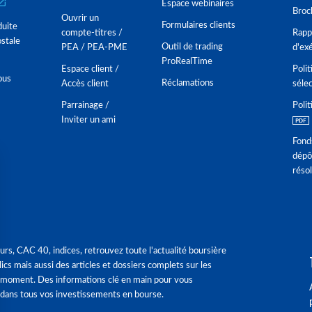
Espace webinaires
Broc
Ouvrir un
Formulaires clients
duite
compte-titres /
Rappo
stale
Outil de trading
PEA / PEA-PME
d'ex
ProRealTime
Espace client /
Polit
ous
Réclamations
Accès client
séle
Parrainage /
Polit
Inviter un ami
Fond
dépô
réso
urs, CAC 40, indices, retrouvez toute l'actualité boursière
ics mais aussi des articles et dossiers complets sur les
 moment. Des informations clé en main pour vous
dans tous vos investissements en bourse.