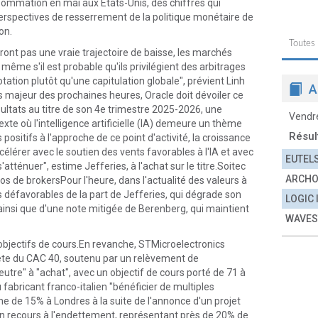
nsommation en mai aux Etats-Unis, des chiffres qui
perspectives de resserrement de la politique monétaire de
on.
Toutes
eront pas une vraie trajectoire de baisse, les marchés
ême s'il est probable qu'ils privilégient des arbitrages
ation plutôt qu'une capitulation globale", prévient Linh
A
majeur des prochaines heures, Oracle doit dévoiler ce
ésultats au titre de son 4e trimestre 2025-2026, une
Vendr
te où l'intelligence artificielle (IA) demeure un thème
Résul
ositifs à l'approche de ce point d'activité, la croissance
célérer avec le soutien des vents favorables à l'IA et avec
EUTEL
atténuer", estime Jefferies, à l'achat sur le titre.Soitec
ARCH
 de brokersPour l'heure, dans l'actualité des valeurs à
s défavorables de la part de Jefferies, qui dégrade son
LOGIC
ainsi que d'une note mitigée de Berenberg, qui maintient
WAVES
bjectifs de cours.En revanche, STMicroelectronics
tête du CAC 40, soutenu par un relèvement de
re" à "achat", avec un objectif de cours porté de 71 à
 fabricant franco-italien "bénéficier de multiples
e de 15% à Londres à la suite de l'annonce d'un projet
on recours à l'endettement, représentant près de 20% de