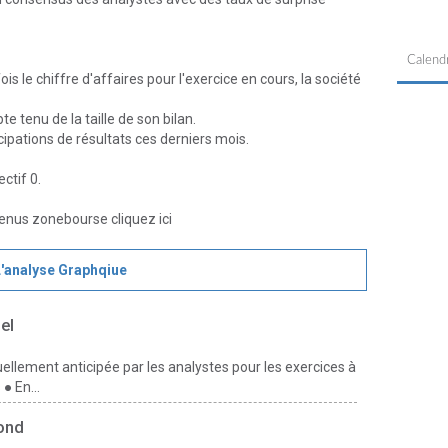
Calendr
s le chiffre d'affaires pour l'exercice en cours, la société
 tenu de la taille de son bilan.
icipations de résultats ces derniers mois.
ctif 0.
tenus zonebourse cliquez
ici
L'analyse Graphqiue
el
uellement anticipée par les analystes pour les exercices à
● En...
fond