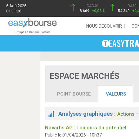
6 Aoû 2026
CAC40
DJ30
01:31:06
8 669
+0,03 %
54 349
+0,
NOUS DÉCOUVRIR
CO
ESPACE MARCHÉS
POINT BOURSE
VALEURS
Analyses graphiques :
Actions
Novartis AG : Toujours du potentiel
Publié le 01/04/2026 - 10h37