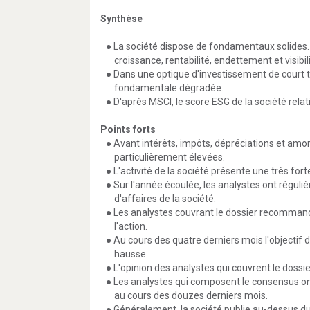
Synthèse
● La société dispose de fondamentaux solides.
croissance, rentabilité, endettement et visibili
● Dans une optique d'investissement de court t
fondamentale dégradée.
● D'après MSCI, le score ESG de la société relati
Points forts
● Avant intérêts, impôts, dépréciations et amo
particulièrement élevées.
● L'activité de la société présente une très for
● Sur l'année écoulée, les analystes ont réguli
d'affaires de la société.
● Les analystes couvrant le dossier recommand
l'action.
● Au cours des quatre derniers mois l'objectif
hausse.
● L'opinion des analystes qui couvrent le dossi
● Les analystes qui composent le consensus ont
au cours des douzes derniers mois.
● Généralement, la société publie au-dessus d