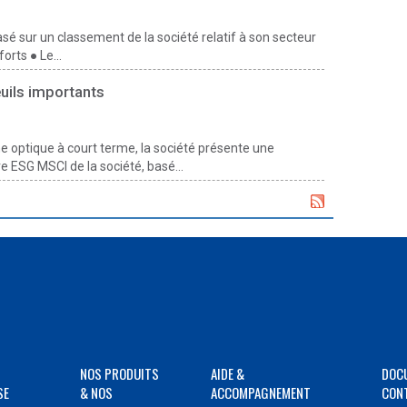
sé sur un classement de la société relatif à son secteur
orts ● Le...
euils importants
 optique à court terme, la société présente une
e ESG MSCI de la société, basé...
NOS PRODUITS
AIDE &
DOC
SE
& NOS
ACCOMPAGNEMENT
CON