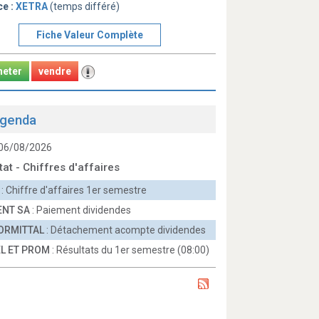
ce :
XETRA
(temps différé)
Fiche Valeur Complète
heter
vendre
genda
 06/08/2026
tat - Chiffres d'affaires
: Chiffre d'affaires 1er semestre
ENT SA
: Paiement dividendes
ORMITTAL
: Détachement acompte dividendes
L ET PROM
: Résultats du 1er semestre (08:00)