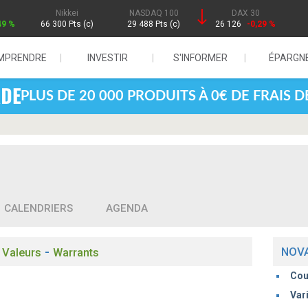
Nikkei
NASDAQ 100
DAX 30
49 %
66 300 Pts (c)
29 488 Pts (c)
26 126
-0,29 %
MPRENDRE
INVESTIR
S'INFORMER
ÉPARGN
PLUS DE 20 000 PRODUITS À 0€ DE FRAIS 
CALENDRIERS
AGENDA
-
-
NOV
Valeurs
Warrants
Cou
Vari