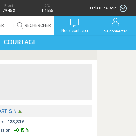
Brent
/$
Tableau de Bord
79,45 $
1,1555
ER
RECHERCHER
Nous contacter
Se connecter
DE COURTAGE
ARTIS N
rs :
133,80
ation :
+0,15 %