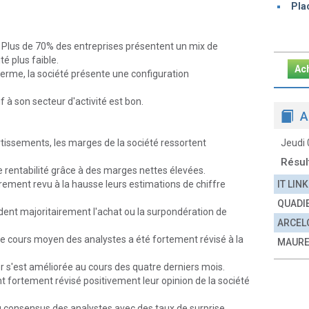
Pla
 Plus de 70% des entreprises présentent un mix de
té plus faible.
Ac
erme, la société présente une configuration
f à son secteur d'activité est bon.
A
Jeudi
rtissements, les marges de la société ressortent
Résul
te rentabilité grâce à des marges nettes élevées.
IT LINK
èrement revu à la hausse leurs estimations de chiffre
QUADI
ent majoritairement l'achat ou la surpondération de
ARCEL
 de cours moyen des analystes a été fortement révisé à la
MAURE
er s'est améliorée au cours des quatre derniers mois.
 fortement révisé positivement leur opinion de la société
u consensus des analystes avec des taux de surprise