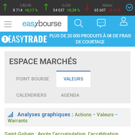
CAC40
DJ30
Nikkei
8 714
+0,17 %
54 037
+0,28 %
65 607
-0,12 %
PLUS DE 20 000 PRODUITS À 0€ DE FRAIS
DE COURTAGE
ESPACE MARCHÉS
POINT BOURSE
VALEURS
CALENDRIERS
AGENDA
Analyses graphiques :
-
-
Actions
Valeurs
Warrants
Saint-Gobain : Après l'accumulation, l'accélération