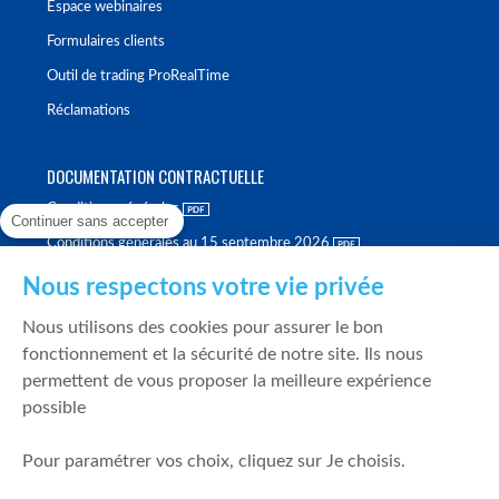
Espace webinaires
Formulaires clients
Outil de trading ProRealTime
Réclamations
DOCUMENTATION CONTRACTUELLE
Conditions générales
Continuer sans accepter
Conditions générales au 15 septembre 2026
Brochure tarifaire
Nous respectons votre vie privée
Rapport sur la qualité d'exécution
Nous utilisons des cookies pour assurer le bon
Politique de meilleure sélection
fonctionnement et la sécurité de notre site. Ils nous
permettent de vous proposer la meilleure expérience
Politique de durabilité
possible
Fonds de garantie des dépôts et de résolution
Pour paramétrer vos choix, cliquez sur Je choisis.
SÉCURITÉ & DONNÉES PERSONNELLES