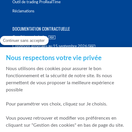
Outil de trading ProRealTime
Réclamations
DOCUMENTATION CONTRACTUELLE
Conditions générales
Continuer sans accepter
Conditions générales au 15 septembre 2026
Brochure tarifaire
Nous respectons votre vie privée
Rapport sur la qualité d'exécution
Nous utilisons des cookies pour assurer le bon
Politique de meilleure sélection
fonctionnement et la sécurité de notre site. Ils nous
permettent de vous proposer la meilleure expérience
Politique de durabilité
possible
Fonds de garantie des dépôts et de résolution
Pour paramétrer vos choix, cliquez sur Je choisis.
SÉCURITÉ & DONNÉES PERSONNELLES
Vous pouvez retrouver et modifier vos préférences en
Mentions légales
cliquant sur "Gestion des cookies" en bas de page du site.
Prévention de la fraude