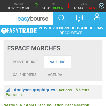
CAC40
DJ30
Nikkei
8 669,29 Pts (c)
54 349
+0,49 %
65 544
-1,14 %
PLUS DE 20 000 PRODUITS À 0€ DE FRAIS
DE COURTAGE
ESPACE MARCHÉS
POINT BOURSE
VALEURS
CALENDRIERS
AGENDA
Analyses graphiques :
-
-
Actions
Valeurs
Warrants
Nestlé S.A. : Après l'accumulation, l'accélération