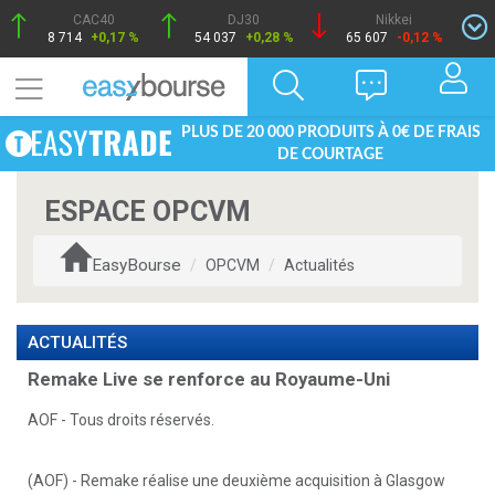
CAC40
DJ30
Nikkei
8 714
+0,17 %
54 037
+0,28 %
65 607
-0,12 %
PLUS DE 20 000 PRODUITS À 0€ DE FRAIS
DE COURTAGE
ESPACE OPCVM
EasyBourse
OPCVM
Actualités
ACTUALITÉS
Remake Live se renforce au Royaume-Uni
AOF - Tous droits réservés.
(AOF) - Remake réalise une deuxième acquisition à Glasgow