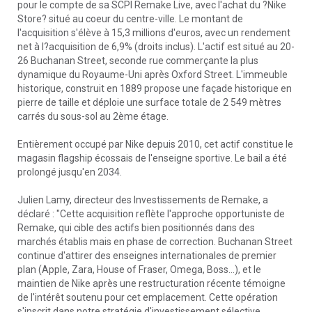
pour le compte de sa SCPI Remake Live, avec l'achat du ?Nike
Store? situé au coeur du centre-ville. Le montant de
l'acquisition s'élève à 15,3 millions d'euros, avec un rendement
net à l?acquisition de 6,9% (droits inclus). L'actif est situé au 20-
26 Buchanan Street, seconde rue commerçante la plus
dynamique du Royaume-Uni après Oxford Street. L'immeuble
historique, construit en 1889 propose une façade historique en
pierre de taille et déploie une surface totale de 2 549 mètres
carrés du sous-sol au 2ème étage.
Entièrement occupé par Nike depuis 2010, cet actif constitue le
magasin flagship écossais de l'enseigne sportive. Le bail a été
prolongé jusqu'en 2034.
Julien Lamy, directeur des Investissements de Remake, a
déclaré : "Cette acquisition reflète l'approche opportuniste de
Remake, qui cible des actifs bien positionnés dans des
marchés établis mais en phase de correction. Buchanan Street
continue d'attirer des enseignes internationales de premier
plan (Apple, Zara, House of Fraser, Omega, Boss...), et le
maintien de Nike après une restructuration récente témoigne
de l'intérêt soutenu pour cet emplacement. Cette opération
s'inscrit dans notre stratégie d'investissement sélective,