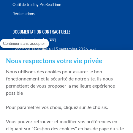
Outil de trading ProRealTime
Réclamations
DOCUMENTATION CONTRACTUELLE
Conditions générales
Continuer sans accepter
Conditions générales au 15 septembre 2026
Brochure tarifaire
Nous respectons votre vie privée
Rapport sur la qualité d'exécution
Nous utilisons des cookies pour assurer le bon
Politique de meilleure sélection
fonctionnement et la sécurité de notre site. Ils nous
permettent de vous proposer la meilleure expérience
Politique de durabilité
possible
Fonds de garantie des dépôts et de résolution
Pour paramétrer vos choix, cliquez sur Je choisis.
SÉCURITÉ & DONNÉES PERSONNELLES
Vous pouvez retrouver et modifier vos préférences en
Mentions légales
cliquant sur "Gestion des cookies" en bas de page du site.
Prévention de la fraude