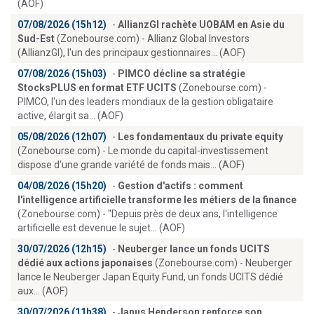
(AOF)
07/08/2026 (15h12)
-
AllianzGI rachète UOBAM en Asie du
Sud-Est
(Zonebourse.com) - Allianz Global Investors
(AllianzGI), l'un des principaux gestionnaires... (AOF)
07/08/2026 (15h03)
-
PIMCO décline sa stratégie
StocksPLUS en format ETF UCITS
(Zonebourse.com) -
PIMCO, l'un des leaders mondiaux de la gestion obligataire
active, élargit sa... (AOF)
05/08/2026 (12h07)
-
Les fondamentaux du private equity
(Zonebourse.com) - Le monde du capital-investissement
dispose d'une grande variété de fonds mais... (AOF)
04/08/2026 (15h20)
-
Gestion d'actifs : comment
l'intelligence artificielle transforme les métiers de la finance
(Zonebourse.com) - "Depuis près de deux ans, l'intelligence
artificielle est devenue le sujet... (AOF)
30/07/2026 (12h15)
-
Neuberger lance un fonds UCITS
dédié aux actions japonaises
(Zonebourse.com) - Neuberger
lance le Neuberger Japan Equity Fund, un fonds UCITS dédié
aux... (AOF)
30/07/2026 (11h38)
-
Janus Henderson renforce son