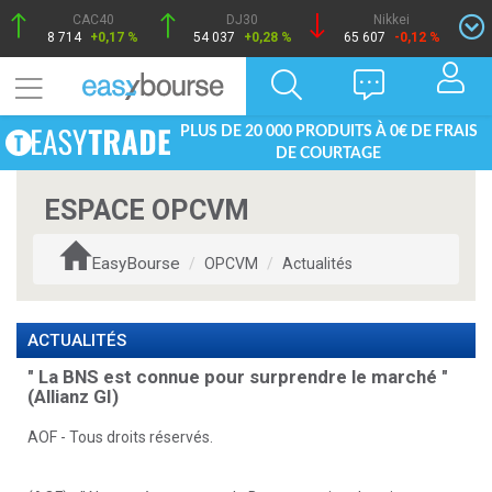
CAC40
DJ30
Nikkei
8 714
+0,17 %
54 037
+0,28 %
65 607
-0,12 %
PLUS DE 20 000 PRODUITS À 0€ DE FRAIS
DE COURTAGE
ESPACE OPCVM
EasyBourse
OPCVM
Actualités
ACTUALITÉS
" La BNS est connue pour surprendre le marché "
(Allianz GI)
AOF - Tous droits réservés.