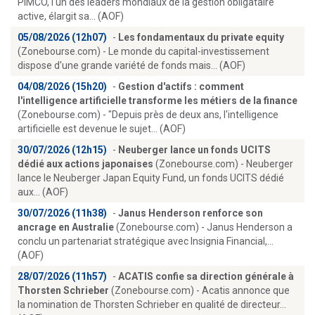
PIMCO, l'un des leaders mondiaux de la gestion obligataire
active, élargit sa... (AOF)
05/08/2026 (12h07)
-
Les fondamentaux du private equity
(Zonebourse.com) - Le monde du capital-investissement
dispose d'une grande variété de fonds mais... (AOF)
04/08/2026 (15h20)
-
Gestion d'actifs : comment
l'intelligence artificielle transforme les métiers de la finance
(Zonebourse.com) - "Depuis près de deux ans, l'intelligence
artificielle est devenue le sujet... (AOF)
30/07/2026 (12h15)
-
Neuberger lance un fonds UCITS
dédié aux actions japonaises
(Zonebourse.com) - Neuberger
lance le Neuberger Japan Equity Fund, un fonds UCITS dédié
aux... (AOF)
30/07/2026 (11h38)
-
Janus Henderson renforce son
ancrage en Australie
(Zonebourse.com) - Janus Henderson a
conclu un partenariat stratégique avec Insignia Financial,...
(AOF)
28/07/2026 (11h57)
-
ACATIS confie sa direction générale à
Thorsten Schrieber
(Zonebourse.com) - Acatis annonce que
la nomination de Thorsten Schrieber en qualité de directeur...