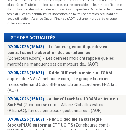
AOF. AOF collecte ses données auprès des sources qu'elle considère les
plus sûres. Toutefois, le lecteur reste seul responsable de leur interprétation et
de l'utilisation des informations mises à sa disposition. Ainsi le lecteur devra
tenir AOF et ses contributeurs indemnes de toute réclamation résultant de
cette utilisation. Agence Option Finance (AOF) est une marque du groupe
Option Finance
LISTE DES ACTUALITÉS
07/08/2026 (15h43)
-
Le facteur géopolitique devient
central dans l'élaboration des portefeuilles
(Zonebourse.com) - "Les derniers mois ont rappelé que les
marchés ne manquent pas de moteurs de... (AOF)
07/08/2026 (15h21)
-
Oddo BHF met la main sur IFSAM
auprès de FNZ
(Zonebourse.com) - Le groupe financier
franco-allemand Oddo BHF a conclu un accord avec FNZ, la...
(AOF)
07/08/2026 (15h12)
-
AllianzGI rachète UOBAM en Asie du
Sud-Est
(Zonebourse.com) - Allianz Global Investors
(AllianzGI), l'un des principaux gestionnaires... (AOF)
07/08/2026 (15h03)
-
PIMCO décline sa stratégie
StocksPLUS en format ETF UCITS
(Zonebourse.com) -