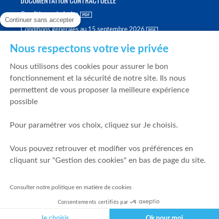
Conditions générales
Continuer sans accepter
Conditions générales au 15 septembre 2026
Brochure tarifaire
Nous respectons votre vie privée
Rapport sur la qualité d'exécution
Nous utilisons des cookies pour assurer le bon
Politique de meilleure sélection
fonctionnement et la sécurité de notre site. Ils nous
permettent de vous proposer la meilleure expérience
Politique de durabilité
possible
Fonds de garantie des dépôts et de résolution
Pour paramétrer vos choix, cliquez sur Je choisis.
SÉCURITÉ & DONNÉES PERSONNELLES
Vous pouvez retrouver et modifier vos préférences en
Mentions légales
cliquant sur "Gestion des cookies" en bas de page du site.
Prévention de la fraude
Gérer mes cookies
Consulter notre politique en matière de cookies
Politique de cookies
Consentements certifiés par
Politique de gestion des conflits d'intérêts
Je choisis
Ok pour moi