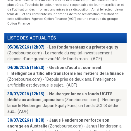
AOF. AOF collecte ses données auprès des sources qu'elle considère les
plus sûres. Toutefois, le lecteur reste seul responsable de leur interprétation et
de l'utilisation des informations mises à sa disposition. Ainsi le lecteur devra
tenir AOF et ses contributeurs indemnes de toute réclamation résultant de
cette utilisation. Agence Option Finance (AOF) est une marque du groupe
Option Finance
LISTE DES ACTUALITÉS
05/08/2026 (12h07)
-
Les fondamentaux du private equity
(Zonebourse.com) - Le monde du capital-investissement
dispose d'une grande variété de fonds mais... (AOF)
04/08/2026 (15h20)
-
Gestion d'actifs : comment
l'intelligence artificielle transforme les métiers de la finance
(Zonebourse.com) - "Depuis près de deux ans, l'intelligence
artificielle est devenue le sujet... (AOF)
30/07/2026 (12h15)
-
Neuberger lance un fonds UCITS
dédié aux actions japonaises
(Zonebourse.com) - Neuberger
lance le Neuberger Japan Equity Fund, un fonds UCITS dédié
aux... (AOF)
30/07/2026 (11h38)
-
Janus Henderson renforce son
ancrage en Australie
(Zonebourse.com) - Janus Henderson a