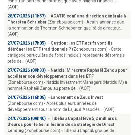
conclu un partenariat stratégique avec Insignia Financial,...
(AOF)
28/07/2026 (11h57)
-
ACATIS confie sa direction générale à
Thorsten Schrieber
(Zonebourse.com) - Acatis annonce que
la nomination de Thorsten Schrieber en qualité de directeur...
(AOF)
27/07/2026 (17h05)
-
Gestion : les ETF actifs vont-ils
détrôner les ETF traditionnels ?
(Zonebourse.com) - Cette
catégorie particulière de fonds indiciels représente désormais
près de... (AOF)
27/07/2026 (09h33)
-
Natixis IM recrute Raphaël Zenou pour
accélérer son développement dans les ETF
(Zonebourse.com) - Natixis Investment Managers (Natixis IM) a
nommé Raphaël Zenou au poste de... (AOF)
24/07/2026 (16h08)
-
Lancement de Zeus Invest
(Zonebourse.com) - Après plusieurs années de
développement sous le nom de Lajus & Associés... (AOF)
24/07/2026 (09h40)
-
Tikehau Capital lève 5,2 milliards
d'euros pour le 6e millésime de sa stratégie de Direct
Lending
(Zonebourse.com) - Tikehau Capital, groupe de