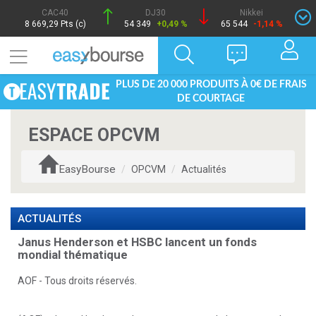
CAC40
DJ30
Nikkei
8 669,29 Pts (c)
54 349
+0,49 %
65 544
-1,14 %
PLUS DE 20 000 PRODUITS À 0€ DE FRAIS
DE COURTAGE
ESPACE OPCVM
EasyBourse
OPCVM
Actualités
ACTUALITÉS
Janus Henderson et HSBC lancent un fonds
mondial thématique
AOF - Tous droits réservés.