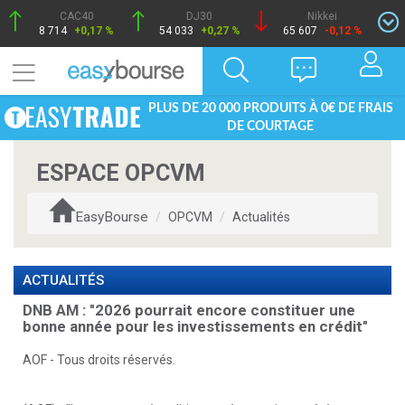
CAC40
DJ30
Nikkei
8 714
+0,17 %
54 033
+0,27 %
65 607
-0,12 %
PLUS DE 20 000 PRODUITS À 0€ DE FRAIS
DE COURTAGE
ESPACE OPCVM
EasyBourse
OPCVM
Actualités
ACTUALITÉS
DNB AM : "2026 pourrait encore constituer une
bonne année pour les investissements en crédit"
AOF - Tous droits réservés.