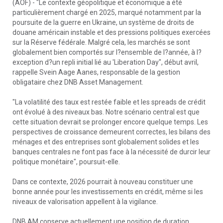
(AOF) - "Le contexte géopolitique et économique a été
particulièrement chargé en 2025, marqué notamment par la
poursuite de la guerre en Ukraine, un système de droits de
douane américain instable et des pressions politiques exercées
sur la Réserve fédérale. Malgré cela, les marchés se sont
globalement bien comportés sur l?ensemble de l?année, à l?
exception d?un repli initial lié au 'Liberation Day", début avril,
rappelle Svein Aage Aanes, responsable de la gestion
obligataire chez DNB Asset Management.
"La volatilité des taux est restée faible et les spreads de crédit
ont évolué à des niveaux bas. Notre scénario central est que
cette situation devrait se prolonger encore quelque temps. Les
perspectives de croissance demeurent correctes, les bilans des
ménages et des entreprises sont globalement solides et les
banques centrales ne font pas face à la nécessité de durcir leur
politique monétaire", poursuit-elle.
Dans ce contexte, 2026 pourrait à nouveau constituer une
bonne année pour les investissements en crédit, même si les
niveaux de valorisation appellent à la vigilance.
DNB AM conserve actuellement une position de duration