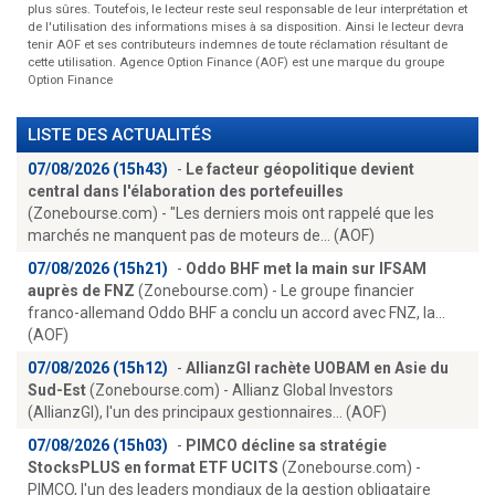
plus sûres. Toutefois, le lecteur reste seul responsable de leur interprétation et
de l'utilisation des informations mises à sa disposition. Ainsi le lecteur devra
tenir AOF et ses contributeurs indemnes de toute réclamation résultant de
cette utilisation. Agence Option Finance (AOF) est une marque du groupe
Option Finance
LISTE DES ACTUALITÉS
07/08/2026 (15h43)
-
Le facteur géopolitique devient
central dans l'élaboration des portefeuilles
(Zonebourse.com) - "Les derniers mois ont rappelé que les
marchés ne manquent pas de moteurs de... (AOF)
07/08/2026 (15h21)
-
Oddo BHF met la main sur IFSAM
auprès de FNZ
(Zonebourse.com) - Le groupe financier
franco-allemand Oddo BHF a conclu un accord avec FNZ, la...
(AOF)
07/08/2026 (15h12)
-
AllianzGI rachète UOBAM en Asie du
Sud-Est
(Zonebourse.com) - Allianz Global Investors
(AllianzGI), l'un des principaux gestionnaires... (AOF)
07/08/2026 (15h03)
-
PIMCO décline sa stratégie
StocksPLUS en format ETF UCITS
(Zonebourse.com) -
PIMCO, l'un des leaders mondiaux de la gestion obligataire