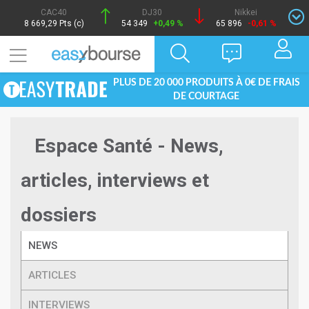
CAC40
DJ30
Nikkei
8 669,29 Pts (c)
54 349
+0,49 %
65 896
-0,61 %
PLUS DE 20 000 PRODUITS À 0€ DE FRAIS
DE COURTAGE
Espace Santé - News,
articles, interviews et
dossiers
NEWS
ARTICLES
INTERVIEWS