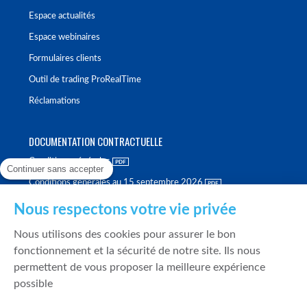
Espace actualités
Espace webinaires
Formulaires clients
Outil de trading ProRealTime
Réclamations
DOCUMENTATION CONTRACTUELLE
Conditions générales
Continuer sans accepter
Conditions générales au 15 septembre 2026
Brochure tarifaire
Nous respectons votre vie privée
Rapport sur la qualité d'exécution
Nous utilisons des cookies pour assurer le bon
Politique de meilleure sélection
fonctionnement et la sécurité de notre site. Ils nous
permettent de vous proposer la meilleure expérience
Politique de durabilité
possible
Fonds de garantie des dépôts et de résolution