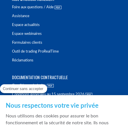
Foire aux questions / Aide
Assistance
Espace actualités
Espace webinaires
Formulaires clients
Outil de trading ProRealTime
Réclamations
DOCUMENTATION CONTRACTUELLE
Conditions générales
Continuer sans accepter
Conditions générales au 15 septembre 2026
Brochure tarifaire
Nous respectons votre vie privée
Rapport sur la qualité d'exécution
Nous utilisons des cookies pour assurer le bon
Politique de meilleure sélection
fonctionnement et la sécurité de notre site. Ils nous