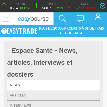
CAC40
DJ30
Nikkei
8 714
+0,17 %
54 037
+0,28 %
65 607
-0,12 %
PLUS DE 20 000 PRODUITS À 0€ DE FRAIS
DE COURTAGE
Espace Santé - News,
articles, interviews et
dossiers
NEWS
ARTICLES
INTERVIEWS