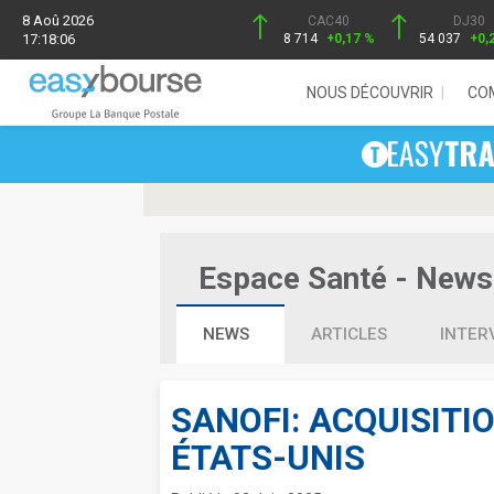
8 Aoû 2026
CAC40
DJ30
17:18:06
8 714
+0,17 %
54 037
+0,
NOUS DÉCOUVRIR
CO
Espace Santé - News, 
NEWS
ARTICLES
INTER
SANOFI: ACQUISITI
ÉTATS-UNIS