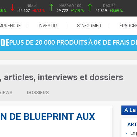
Nikkei
NASDAQ 100
DAX 30
28 %
65 607
-0,12 %
29 722
+1,19 %
26 319
+0,69 %
MPRENDRE
INVESTIR
S'INFORMER
ÉPARGN
PLUS DE 20 000 PRODUITS À 0€ DE FRAIS 
articles, interviews et dossiers
VIEWS
DOSSIERS
A La
ON DE BLUEPRINT AUX
ART
Le 