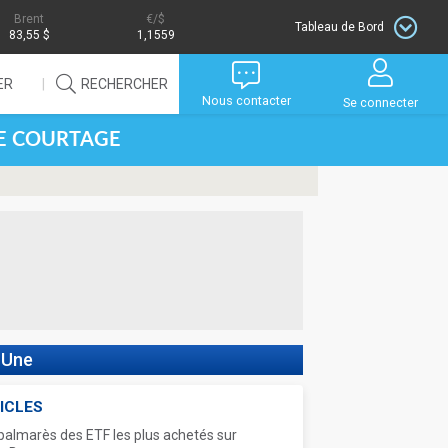
Brent
/$
Tableau de Bord
83,55 $
1,1559
ER
RECHERCHER
Nous contacter
Se connecter
DE COURTAGE
 Une
ICLES
palmarès des ETF les plus achetés sur