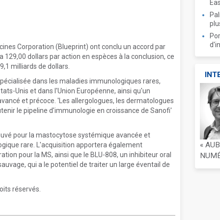
Ea
Pal
plu
Por
d'i
cines Corporation (Blueprint) ont conclu un accord par
a 129,00 dollars par action en espèces à la conclusion, ce
,1 milliards de dollars.
INT
spécialisée dans les maladies immunologiques rares,
tats-Unis et dans l'Union Européenne, ainsi qu'un
vancé et précoce. 'Les allergologues, les dermatologues
tenir le pipeline d'immunologie en croissance de Sanofi'
ouvé pour la mastocytose systémique avancée et
« AU
gique rare. L'acquisition apportera également
tion pour la MS, ainsi que le BLU-808, un inhibiteur oral
NUMÉR
uvage, qui a le potentiel de traiter un large éventail de
oits réservés.