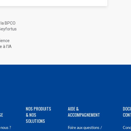
 la BPCO
Beyfortus
cience
 à l'IA
NOS PRODUITS
AIDE &
DOC
SE
& NOS
ACCOMPAGNEMENT
CON
SOLUTIONS
nous ?
Foire aux questions /
Cond