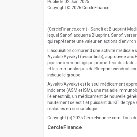
Publié le 02 Juin 2025
Copyright © 2026 CercleFinance
-
(CercleFinance.com) - Sanofi et Blueprint Medi
lequel Sanofi acquerra Blueprint. Sanofi verser
qui représente une valeur en actions d'environ 9
L'acquisition comprend une activité médicale 
Ayvakit/Ayvakyt (avapritinib), approuvée aux É
pipeline immunologique prometteur de stade a
et les immunologues de Blueprint viendrait sou
indique le groupe.
Ayvakit/Ayvakyt est le seul médicament appr
indolente (ASM et ISM), une maladie immunolo
l'élénéstinib, un médicament de nouvelle généra
hautement sélectif et puissant du KIT de type sa
maladies en immunologie.
Copyright (c) 2025 CercleFinance.com. Tous dr
CercleFinance