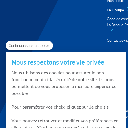
Plan du site
Le Groupe
Code de con
La Banque Po
Contactez-n
Continuer sans accepter
Nous respectons votre vie privée
Nous utilisons des cookies pour assurer le bon
fonctionnement et la sécurité de notre site. Ils nous
permettent de vous proposer la meilleure expérience
possible
Pour paramétrer vos choix, cliquez sur Je choisis.
Graphique, co
en quelques cl
Vous pouvez retrouver et modifier vos préférences en
tendances du
cliquant sur "Gestion des cookies" en bas de page du