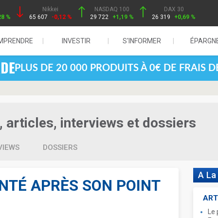
Nikkei
NASDAQ 100
DAX 30
28 %
65 607
-0,12 %
29 722
+1,19 %
26 319
+0,69 %
MPRENDRE
INVESTIR
S'INFORMER
ÉPARGN
PLUS DE 20 000 PRODUITS À 0€ DE FRAIS 
articles, interviews et dossiers
VIEWS
DOSSIERS
A La
ENTÉ APRÈS SON POINT
ART
Le 