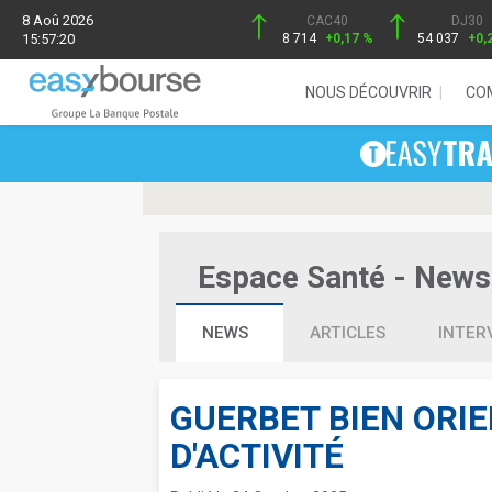
8 Aoû 2026
CAC40
DJ30
15:57:20
8 714
+0,17 %
54 037
+0,
NOUS DÉCOUVRIR
CO
Espace Santé - News, 
NEWS
ARTICLES
INTER
GUERBET BIEN ORI
D'ACTIVITÉ