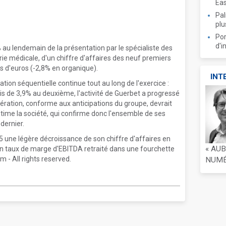
Ea
Pal
plu
Por
d'i
u lendemain de la présentation par le spécialiste des
rie médicale, d'un chiffre d'affaires des neuf premiers
s d'euros (-2,8% en organique).
INT
ion séquentielle continue tout au long de l'exercice :
uis de 3,9% au deuxième, l'activité de Guerbet a progressé
ération, conforme aux anticipations du groupe, devrait
time la société, qui confirme donc l'ensemble de ses
dernier.
5 une légère décroissance de son chiffre d'affaires en
« AU
n taux de marge d'EBITDA retraité dans une fourchette
 - All rights reserved.
NUMÉR