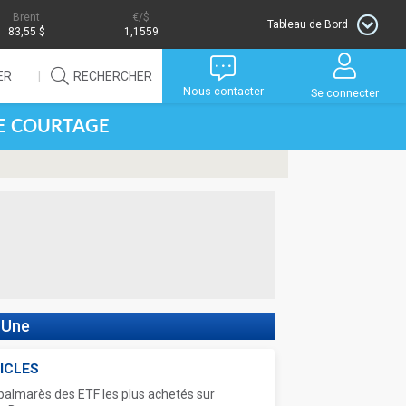
Brent
/$
Tableau de Bord
83,55 $
1,1559
ER
RECHERCHER
Nous contacter
Se connecter
DE COURTAGE
 Une
ICLES
palmarès des ETF les plus achetés sur