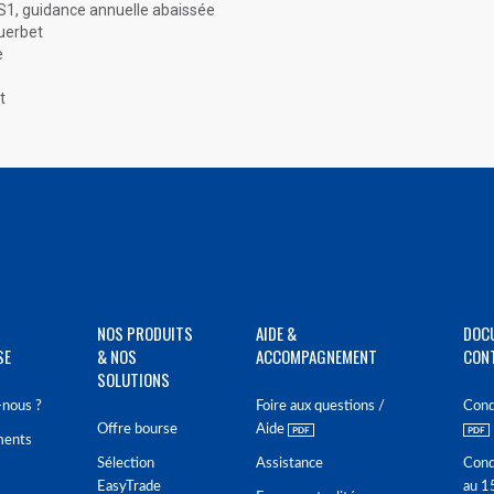
 S1, guidance annuelle abaissée
Guerbet
e
t
NOS PRODUITS
AIDE &
DOC
SE
& NOS
ACCOMPAGNEMENT
CON
SOLUTIONS
nous ?
Foire aux questions /
Cond
Offre bourse
Aide
ments
Sélection
Assistance
Cond
EasyTrade
au 1