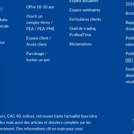
Espace actualités
202
Offre 18-30 ans
Espace webinaires
Broc
Ouvrir un
Formulaires clients
duite
compte-titres /
Rappo
stale
Outil de trading
PEA / PEA-PME
d'ex
ProRealTime
Espace client /
Polit
ous
Réclamations
Accès client
séle
Parrainage /
Polit
Inviter un ami
Fond
dépô
réso
urs, CAC 40, indices, retrouvez toute l'actualité boursière
ics mais aussi des articles et dossiers complets sur les
 moment. Des informations clé en main pour vous