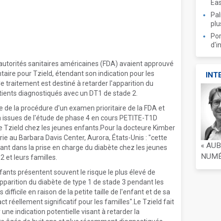
Ea
Pal
plu
Por
d'i
autorités sanitaires américaines (FDA) avaient approuvé
ire pour Tzield, étendant son indication pour les
INT
e traitement est destiné à retarder l'apparition du
tients diagnostiqués avec un DT1 de stade 2.
 de la procédure d'un examen prioritaire de la FDA et
 issues de l'étude de phase 4 en cours PETITE-T1D
e Tzield chez les jeunes enfants.Pour la docteure Kimber
e au Barbara Davis Center, Aurora, États-Unis : "cette
« AU
nt dans la prise en charge du diabète chez les jeunes
NUMÉR
2 et leurs familles.
fants présentent souvent le risque le plus élevé de
apparition du diabète de type 1 de stade 3 pendant les
ifficile en raison de la petite taille de l'enfant et de sa
 réellement significatif pour les familles".Le Tzield fait
ne indication potentielle visant à retarder la