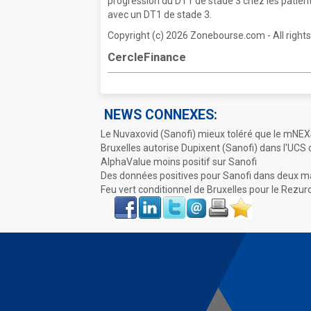
progression du DT1 de stade 3 chez les patien
avec un DT1 de stade 3.
Copyright (c) 2026 Zonebourse.com - All rights
CercleFinance
NEWS CONNEXES:
Le Nuvaxovid (Sanofi) mieux toléré que le mNE
Bruxelles autorise Dupixent (Sanofi) dans l'UCS 
AlphaValue moins positif sur Sanofi
Des données positives pour Sanofi dans deux ma
Feu vert conditionnel de Bruxelles pour le Rezur
Face
LinkIn
Twitter
Envoyer
Imprimer
Favoris
book