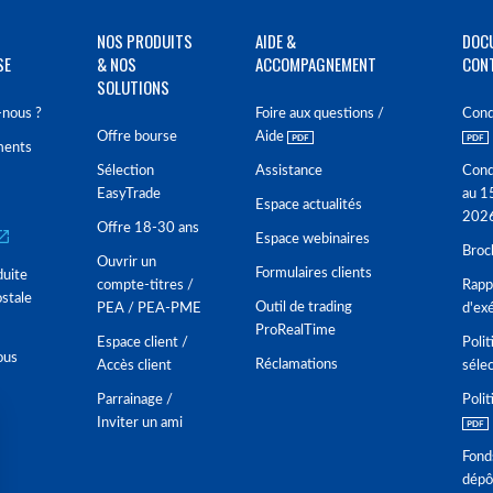
NOS PRODUITS
AIDE &
DOC
SE
& NOS
ACCOMPAGNEMENT
CON
SOLUTIONS
nous ?
Foire aux questions /
Cond
Offre bourse
Aide
ments
Sélection
Assistance
Cond
EasyTrade
au 1
Espace actualités
202
Offre 18-30 ans
Espace webinaires
Broc
Ouvrir un
Formulaires clients
duite
compte-titres /
Rappo
stale
Outil de trading
PEA / PEA-PME
d'ex
ProRealTime
Espace client /
Polit
ous
Réclamations
Accès client
séle
Parrainage /
Polit
Inviter un ami
Fond
dépô