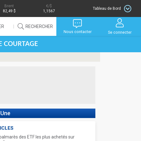
Brent
/$
Tableau de Bord
82,49 $
1,1567
ER
RECHERCHER
Nous contacter
Se connecter
DE COURTAGE
 Une
ICLES
palmarès des ETF les plus achetés sur