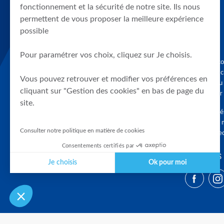
fonctionnement et la sécurité de notre site. Ils nous
permettent de vous proposer la meilleure expérience
possible
Pour paramétrer vos choix, cliquez sur Je choisis.
Graphique, co
en quelques cl
Vous pouvez retrouver et modifier vos préférences en
tendances du
cliquant sur "Gestion des cookies" en bas de page du
accompagner 
site.
Tous droits r
différés d'au 
Consulter notre politique en matière de cookies
clients connec
Consentements certifiés par
SUIVEZ-NOUS
Je choisis
Ok pour moi
Plateforme de Gestion du Consentement : Personnalisez vos Optio
Axeptio consent
Notre plateforme vous permet d'adapter et de gérer vos paramètres 