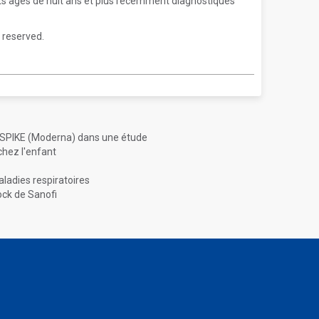
ts âgés de huit ans et plus récemment diagnostiqués
 reserved.
XSPIKE (Moderna) dans une étude
chez l'enfant
ladies respiratoires
ock de Sanofi