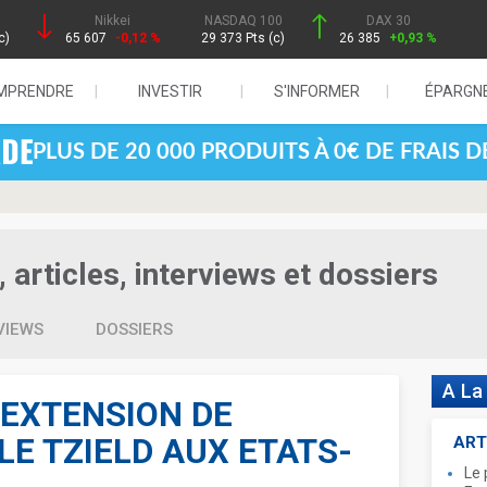
Nikkei
NASDAQ 100
DAX 30
c)
65 607
-0,12 %
29 373 Pts (c)
26 385
+0,93 %
MPRENDRE
INVESTIR
S'INFORMER
ÉPARGN
PLUS DE 20 000 PRODUITS À 0€ DE FRAIS 
articles, interviews et dossiers
VIEWS
DOSSIERS
A La
'EXTENSION DE
LE TZIELD AUX ETATS-
ART
Le 