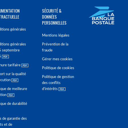
UMENTATION
SÉCURITÉ &
TRACTUELLE
DONNÉES
PERSONNELLES
itions générales
Mentions légales
itions générales
Prévention de la
5 septembre
fraude
6
Gérer mes cookies
hure tarifaire
Politique de cookies
rt sur la qualité
Politique de gestion
écution
des conflits
ique de meilleure
d'intérêts
ction
ique de durabilité
s de garantie des
ts et de