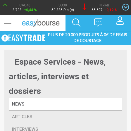
CAC40
DJ30
Nikkei
8 738
+0,44 %
53 885 Pts (c)
65 607
-0,12 %
PLUS DE 20 000 PRODUITS À 0€ DE FRAIS
DE COURTAGE
Espace Services - News,
articles, interviews et
dossiers
NEWS
ARTICLES
INTERVIEWS