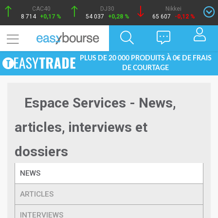
CAC40
DJ30
Nikkei
8 714
+0,17 %
54 037
+0,28 %
65 607
-0,12 %
PLUS DE 20 000 PRODUITS À 0€ DE FRAIS
DE COURTAGE
Espace Services - News,
articles, interviews et
dossiers
NEWS
ARTICLES
INTERVIEWS