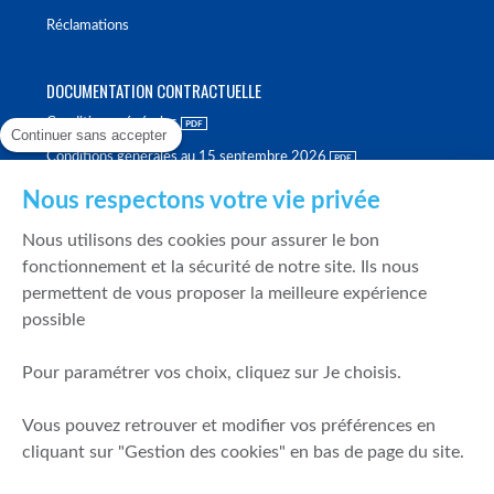
Réclamations
DOCUMENTATION CONTRACTUELLE
Conditions générales
Continuer sans accepter
Conditions générales au 15 septembre 2026
Brochure tarifaire
Nous respectons votre vie privée
Rapport sur la qualité d'exécution
Nous utilisons des cookies pour assurer le bon
Politique de meilleure sélection
fonctionnement et la sécurité de notre site. Ils nous
permettent de vous proposer la meilleure expérience
Politique de durabilité
possible
Fonds de garantie des dépôts et de résolution
Pour paramétrer vos choix, cliquez sur Je choisis.
SÉCURITÉ & DONNÉES PERSONNELLES
Vous pouvez retrouver et modifier vos préférences en
Mentions légales
cliquant sur "Gestion des cookies" en bas de page du site.
Prévention de la fraude
Gérer mes cookies