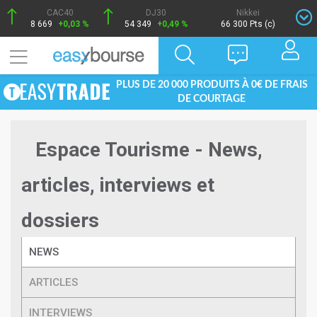
CAC40
DJ30
Nikkei
8 669
+0,03 %
54 349
+0,49 %
66 300 Pts (c)
PLUS DE 20 000 PRODUITS À 0€ DE FRAIS
DE COURTAGE
Espace Tourisme - News,
articles, interviews et
dossiers
NEWS
ARTICLES
INTERVIEWS