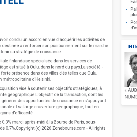
NTELL
Ea
Pal
plu
Por
d'i
ir conclu un accord en vue d'acquérir les activités de
on destinée à renforcer son positionnement sur le marché
INT
utenir sa stratégie de croissance.
iale finlandaise spécialisée dans les services de
siège est situé à Oulu, dans le nord du pays.La société -
e forte présence dans des villes clés telles que Oulu,
 métropolitaine d'Helsinki.
isition vise à soutenir ses objectifs stratégiques, à
« AU
e géographique L'objectif de la transaction, dont les
NUMÉR
de générer des opportunités de croissance en s'appuyant
ationale et sa large couverture géographique, tout en
ains d'efficacité.
de 0,3% mardi après-midi à la Bourse de Paris, sous-
e 0,7%.Copyright (c) 2026 Zonebourse.com - All rights