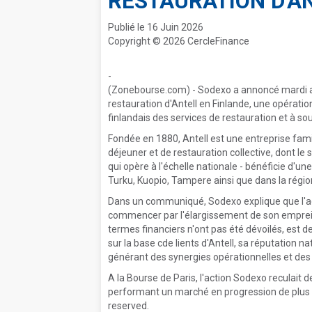
RESTAURATION D'A
Publié le 16 Juin 2026
Copyright © 2026 CercleFinance
-
(Zonebourse.com) - Sodexo a annoncé mardi avo
restauration d'Antell en Finlande, une opérati
finlandais des services de restauration et à so
Fondée en 1880, Antell est une entreprise famil
déjeuner et de restauration collective, dont le 
qui opère à l'échelle nationale - bénéficie d'un
Turku, Kuopio, Tampere ainsi que dans la région
Dans un communiqué, Sodexo explique que l'acqu
commencer par l'élargissement de son empreint
termes financiers n'ont pas été dévoilés, est 
sur la base cde lients d'Antell, sa réputation n
générant des synergies opérationnelles et des g
A la Bourse de Paris, l'action Sodexo reculait 
performant un marché en progression de plus d
reserved.