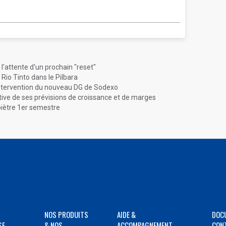
l'attente d'un prochain "reset"
io Tinto dans le Pilbara
'intervention du nouveau DG de Sodexo
tive de ses prévisions de croissance et de marges
piètre 1er semestre
NOS PRODUITS
AIDE &
DOC
SE
& NOS
ACCOMPAGNEMENT
CON