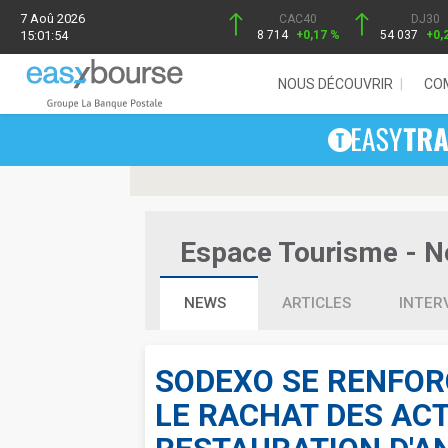
7 Aoû 2026
CAC40
DJ30
15:01:54
8 714
+0,17 %
54 037
+0,
NOUS DÉCOUVRIR
CO
Espace Tourisme - Ne
NEWS
ARTICLES
INTER
SODEXO SE RENFOR
LE RACHAT DES ACT