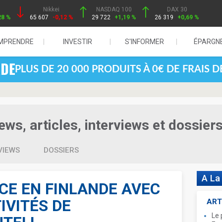
Nikkei
NASDAQ 100
DAX 30
28 %
65 607
-0,12 %
29 722
+1,19 %
26 319
+0,69 %
MPRENDRE
INVESTIR
S'INFORMER
ÉPARGN
PLUS DE 20 000 PRODUITS À 0€ DE FRAIS 
ws, articles, interviews et dossier
VIEWS
DOSSIERS
A La
CE EN FINLANDE AVEC
IVITÉS DE
ART
Le 