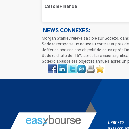
CercleFinance
NEWS CONNEXES:
Morgan Stanley relève sa cible sur Sodexo, dans 
Sodexo remporte un nouveau contrat auprès de R
Jefferies abaisse son objectif de cours après l
Sodexo chute de -15% après la révision significa
Sodexo abaisse ses objectifs annuels après un 
Face
LinkIn
Twitter
Envoyer
Imprimer
Favoris
book
À PROPOS
D'EASYBOUR