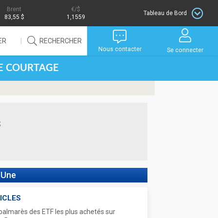
Brent
/$
Tableau de Bord
83,55 $
1,1559
ER
RECHERCHER
Nous contacter
Se connecter
DE COURTAGE
s
 Une
ICLES
palmarès des ETF les plus achetés sur