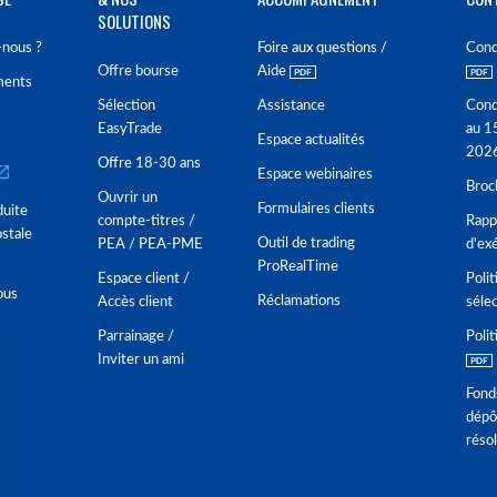
SOLUTIONS
nous ?
Foire aux questions /
Cond
Offre bourse
Aide
ments
Sélection
Assistance
Cond
EasyTrade
au 1
Espace actualités
202
Offre 18-30 ans
Espace webinaires
Broc
Ouvrir un
Formulaires clients
duite
compte-titres /
Rappo
stale
Outil de trading
PEA / PEA-PME
d'ex
ProRealTime
Espace client /
Polit
ous
Réclamations
Accès client
séle
Parrainage /
Polit
Inviter un ami
Fond
dépô
réso