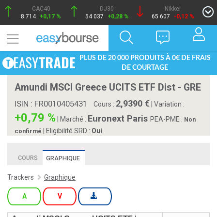
CAC40
DJ30
Nikkei
8 714
+0,17 %
54 037
+0,28 %
65 607
-0,12 %
PLUS DE 20 000 PRODUITS À 0€ DE FRAIS
DE COURTAGE
Amundi MSCI Greece UCITS ETF Dist - GRE
2,9390
ISIN : FR0010405431
Cours :
|
Variation :
+0,79 %
Euronext Paris
|
Marché :
PEA-PME :
Non
| Eligibilité SRD :
Oui
confirmé
COURS
GRAPHIQUE
Trackers
Graphique
A
V