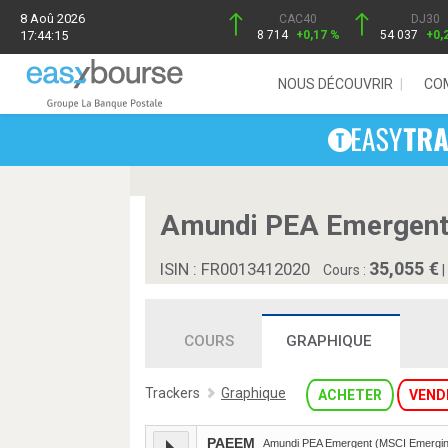
8 Aoû 2026
CAC40
DJ30
17:44:15
8 714
+0,17 %
54 037
+0,
NOUS DÉCOUVRIR
CO
Amundi PEA Emergent 
35,055
ISIN : FR0013412020
Cours :
|
COURS
GRAPHIQUE
Trackers
Graphique
ACHETER
VEND