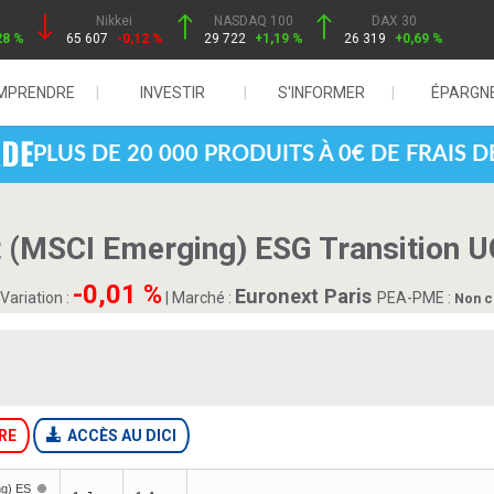
Nikkei
NASDAQ 100
DAX 30
28 %
65 607
-0,12 %
29 722
+1,19 %
26 319
+0,69 %
MPRENDRE
INVESTIR
S'INFORMER
ÉPARGN
PLUS DE 20 000 PRODUITS À 0€ DE FRAIS 
(MSCI Emerging) ESG Transition 
-0,01 %
Euronext Paris
Variation :
|
Marché :
PEA-PME :
Non c
RE
ACCÈS AU DICI