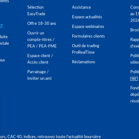
ments
Sélection
Assistance
Cond
EasyTrade
au 1
Espace actualités
202
Offre 18-30 ans
Espace webinaires
Broc
Ouvrir un
Formulaires clients
duite
compte-titres /
Rappo
stale
Outil de trading
PEA / PEA-PME
d'ex
ProRealTime
Espace client /
Polit
ous
Réclamations
Accès client
séle
Parrainage /
Polit
Inviter un ami
Fond
dépô
réso
urs, CAC 40, indices, retrouvez toute l'actualité boursière