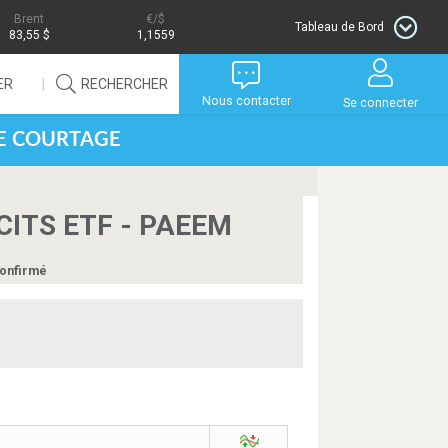
Brent
/$
Tableau de Bord
83,55 $
1,1559
ER
RECHERCHER
Nous contacter
Se connecter
DE COURTAGE
UCITS ETF - PAEEM
onfirmé