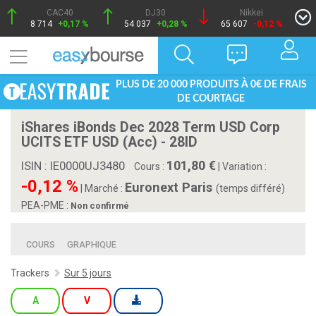
CAC40
DJ30
Nikkei
8 714
+0,17 %
54 037
+0,28 %
65 607
-0,12 %
PLUS DE 20 000 PRODUITS À 0€ DE FRAIS
DE COURTAGE
iShares iBonds Dec 2028 Term USD Corp
UCITS ETF USD (Acc) - 28ID
101,80
ISIN : IE0000UJ3480
Cours :
|
Variation :
-0,12 %
Euronext Paris
|
Marché :
(temps différé)
PEA-PME :
Non confirmé
COURS
GRAPHIQUE
Trackers
Sur 5 jours
A
V