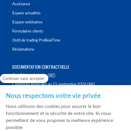
Assistance
Espace actualités
Espace webinaires
Formulaires clients
Outil de trading ProRealTime
Réclamations
DOCUMENTATION CONTRACTUELLE
Conditions générales
Continuer sans accepter
Conditions générales au 15 septembre 2026
Brochure tarifaire
Nous respectons votre vie privée
Rapport sur la qualité d'exécution
Nous utilisons des cookies pour assurer le bon
Politique de meilleure sélection
fonctionnement et la sécurité de notre site. Ils nous
permettent de vous proposer la meilleure expérience
Politique de durabilité
possible
Fonds de garantie des dépôts et de résolution