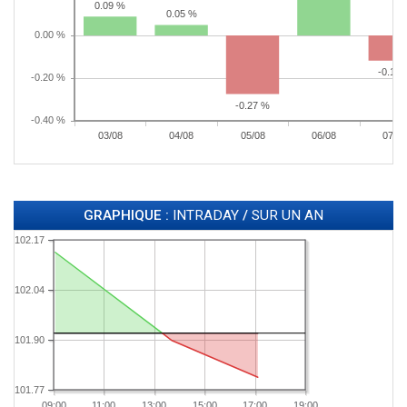
GRAPHIQUE :
INTRADAY
/
SUR UN AN
102.17
102.04
101.90
101.77
09:00
11:00
13:00
15:00
17:00
19:00