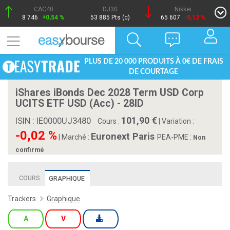
CAC40
DJ30
Nikkei
8 746
+0,54 %
53 885 Pts (c)
65 607
-0,12 %
PLUS DE 20 000 PRODUITS À 0€ DE FRAIS
DE COURTAGE
iShares iBonds Dec 2028 Term USD Corp
UCITS ETF USD (Acc) - 28ID
101,90
ISIN : IE0000UJ3480
Cours :
|
Variation :
-0,02 %
Euronext Paris
|
Marché :
PEA-PME :
Non
confirmé
COURS
GRAPHIQUE
Trackers
Graphique
A
V