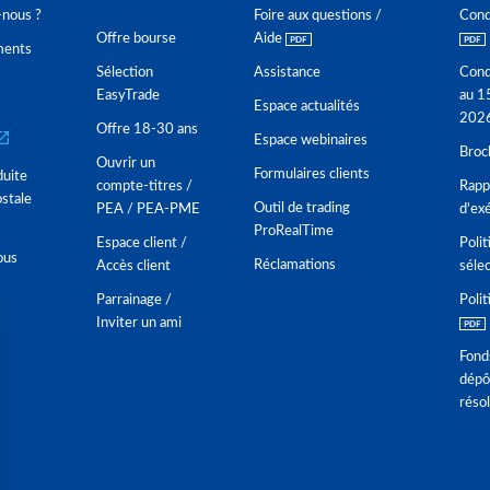
nous ?
Foire aux questions /
Cond
Offre bourse
Aide
ments
Sélection
Assistance
Cond
EasyTrade
au 1
Espace actualités
202
Offre 18-30 ans
Espace webinaires
Broc
Ouvrir un
Formulaires clients
duite
compte-titres /
Rappo
stale
Outil de trading
PEA / PEA-PME
d'ex
ProRealTime
Espace client /
Polit
ous
Réclamations
Accès client
séle
Parrainage /
Polit
Inviter un ami
Fond
dépô
réso