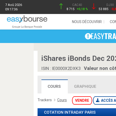
7 Aoû 2026
CAC40
DJ30
09:17:36
8 715
+0,18 %
53 885
-0,
NOUS DÉCOUVRIR
CO
iShares iBonds Dec 20
Valeur non cô
ISIN : IE0000X2DXK3
COURS
GRAPHIQUE
Trackers
Cours
VENDRE
ACCÈS A
COTATION INTRADAY
PARIS