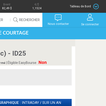
Brent
/$
Tableau de Bord
82,49 $
1,1524
ER
RECHERCHER
Nous contacter
Se connecter
DE COURTAGE
c) - ID25
Non
| Éligible EasyBourse :
irmé
GRAPHIQUE :
INTRADAY
/
SUR UN AN