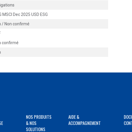
igations
G MSCI Dec 2025 USD ESG
 / Non confirmé
F
 confirmé
n
NOS PRODUITS
AIDE &
DOC
SE
& NOS
ACCOMPAGNEMENT
CON
SOLUTIONS