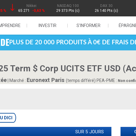
Nikkei
NASDAQ 100
DAX 30
85 %
65 271
-0,63 %
29 373 Pts (c)
26 140 Pts (c)
MPRENDRE
INVESTIR
S'INFORMER
ÉPARGN
PLUS DE 20 000 PRODUITS À 0€ DE FRAIS 
25 Term $ Corp UCITS ETF USD (Ac
tée
Euronext Paris
|
Marché :
(temps différé)
PEA-PME :
Non conf
U DICI
SUR 5 JOURS