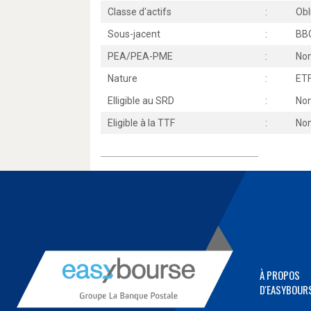
Classe d'actifs
:
Obl
Sous-jacent
:
BB
PEA/PEA-PME
:
Non
Nature
:
ET
Elligible au SRD
:
Non
Eligible à la TTF
:
No
À PROPOS
D'EASYBOUR