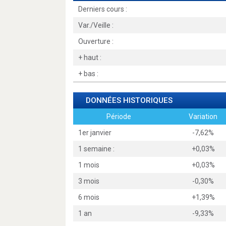
Derniers cours :
Var./Veille :
Ouverture :
+ haut :
+ bas :
DONNÉES HISTORIQUES
Période
Variation
1er janvier
-7,62%
1 semaine :
+0,03%
1 mois
+0,03%
3 mois
-0,30%
6 mois
+1,39%
1 an
-9,33%