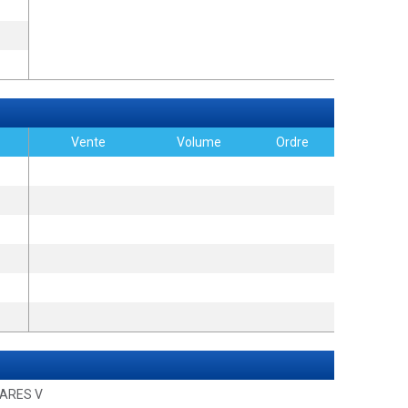
Vente
Volume
Ordre
HARES V