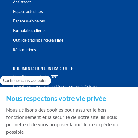
Assistance
Espace actualités
Espace webinaires
Formulaires clients
Outil de trading ProRealTime
Réclamations
DOCUMENTATION CONTRACTUELLE
Conditions générales
Continuer sans accepter
Conditions générales au 15 septembre 2026
Brochure tarifaire
Nous respectons votre vie privée
Rapport sur la qualité d'exécution
Nous utilisons des cookies pour assurer le bon
Politique de meilleure sélection
fonctionnement et la sécurité de notre site. Ils nous
permettent de vous proposer la meilleure expérience
Politique de durabilité
possible
Fonds de garantie des dépôts et de résolution