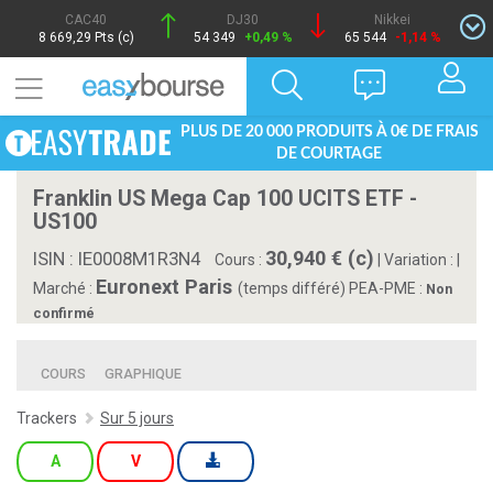
CAC40
DJ30
Nikkei
8 669,29 Pts (c)
54 349
+0,49 %
65 544
-1,14 %
PLUS DE 20 000 PRODUITS À 0€ DE FRAIS
DE COURTAGE
Franklin US Mega Cap 100 UCITS ETF -
US100
30,940 € (c)
ISIN : IE0008M1R3N4
Cours :
|
Variation :
|
Euronext Paris
Marché :
(temps différé)
PEA-PME :
Non
confirmé
COURS
GRAPHIQUE
Trackers
Sur 5 jours
A
V