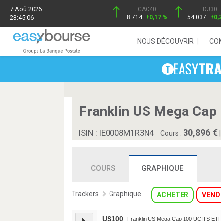
7 Aoû 2026
CAC40
DJ30
23:45:06
8 714
+0,17 %
54 037
+0,
NOUS DÉCOUVRIR
CO
Franklin US Mega Cap
30,896
ISIN : IE0008M1R3N4
Cours :
COURS
GRAPHIQUE
Trackers
Graphique
ACHETER
VEND