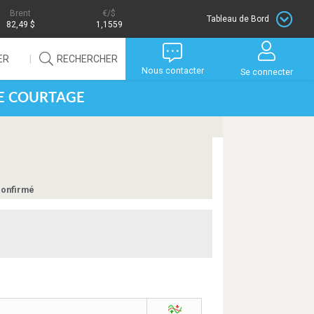
Brent
/$
Tableau de Bord
82,49 $
1,1559
ER
RECHERCHER
Nous contacter
Se connecter
DE COURTAGE
confirmé