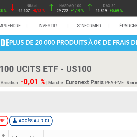
Nikkei
NASDAQ 100
DAX 30
28 %
65 607
-0,12 %
29 722
+1,19 %
26 319
+0,69 %
MPRENDRE
INVESTIR
S'INFORMER
ÉPARGN
PLUS DE 20 000 PRODUITS À 0€ DE FRAIS 
 100 UCITS ETF - US100
-0,01 %
Euronext Paris
|
Variation :
|
Marché :
PEA-PME :
Non 
RE
ACCÈS AU DICI