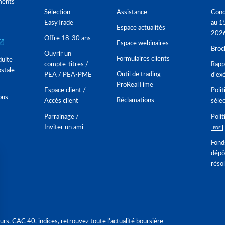
ments
Sélection
Assistance
Cond
EasyTrade
au 1
Espace actualités
202
Offre 18-30 ans
Espace webinaires
Broc
Ouvrir un
Formulaires clients
duite
compte-titres /
Rappo
stale
Outil de trading
PEA / PEA-PME
d'ex
ProRealTime
Espace client /
Polit
ous
Réclamations
Accès client
séle
Parrainage /
Polit
Inviter un ami
Fond
dépô
réso
urs, CAC 40, indices, retrouvez toute l'actualité boursière