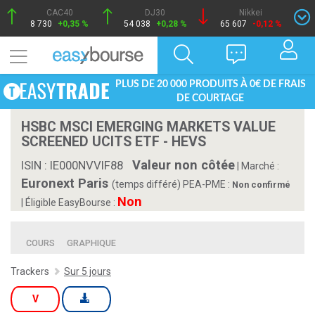
CAC40
DJ30
Nikkei
8 730
+0,35 %
54 038
+0,28 %
65 607
-0,12 %
PLUS DE 20 000 PRODUITS À 0€ DE FRAIS
DE COURTAGE
HSBC MSCI EMERGING MARKETS VALUE
SCREENED UCITS ETF - HEVS
Valeur non côtée
ISIN : IE000NVVIF88
|
Marché :
Euronext Paris
(temps différé)
PEA-PME :
Non confirmé
Non
| Éligible EasyBourse :
COURS
GRAPHIQUE
Trackers
Sur 5 jours
V