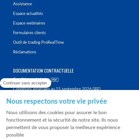
Assistance
Espace actualités
Espace webinaires
Formulaires clients
Outil de trading ProRealTime
Réclamations
DOCUMENTATION CONTRACTUELLE
Conditions générales
Continuer sans accepter
Conditions générales au 15 septembre 2026
Brochure tarifaire
Nous respectons votre vie privée
Rapport sur la qualité d'exécution
Nous utilisons des cookies pour assurer le bon
Politique de meilleure sélection
fonctionnement et la sécurité de notre site. Ils nous
permettent de vous proposer la meilleure expérience
Politique de durabilité
possible
Fonds de garantie des dépôts et de résolution