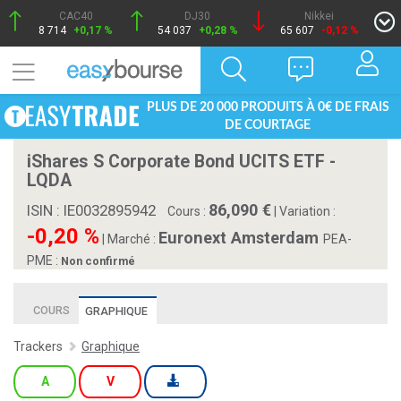
CAC40
DJ30
Nikkei
8 714
+0,17 %
54 037
+0,28 %
65 607
-0,12 %
PLUS DE 20 000 PRODUITS À 0€ DE FRAIS
DE COURTAGE
iShares S Corporate Bond UCITS ETF -
LQDA
86,090
ISIN : IE0032895942
Cours :
|
Variation :
-0,20 %
Euronext Amsterdam
|
Marché :
PEA-
PME :
Non confirmé
COURS
GRAPHIQUE
Trackers
Graphique
A
V