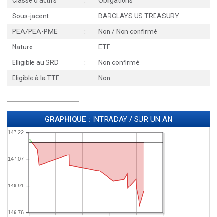
Classe d'actifs
:
Obligations
Sous-jacent
:
BARCLAYS US TREASURY
PEA/PEA-PME
:
Non / Non confirmé
Nature
:
ETF
Elligible au SRD
:
Non confirmé
Eligible à la TTF
:
Non
GRAPHIQUE :
INTRADAY
/
SUR UN AN
147.22
147.07
146.91
146.76