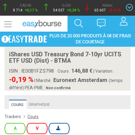
CAC40
DJ30
Nikkei
8 714
+0,17 %
54 037
+0,28 %
65 607
-0,12 %
PLUS DE 20 000 PRODUITS À 0€ DE FRAIS
DE COURTAGE
iShares USD Treasury Bond 7-10yr UCITS
ETF USD (Dist) - BTMA
146,88
ISIN : IE00B1FZS798
Cours :
|
Variation :
-0,19 %
Euronext Amsterdam
|
Marché :
(temps
différé)
PEA-PME :
Non confirmé
GRAPHIQUE
COURS
Trackers
Cours
A
V