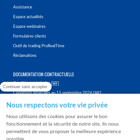
Assistance
Espace actualités
Espace webinaires
Formulaires clients
Outil de trading ProRealTime
Réclamations
DOCUMENTATION CONTRACTUELLE
Conditions générales
Continuer sans accepter
Conditions générales au 15 septembre 2026
Brochure tarifaire
Nous respectons votre vie privée
Rapport sur la qualité d'exécution
Nous utilisons des cookies pour assurer le bon
Politique de meilleure sélection
fonctionnement et la sécurité de notre site. Ils nous
permettent de vous proposer la meilleure expérience
Politique de durabilité
possible