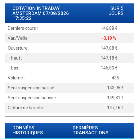
COTATION INTRADAY
SUR 5
AMSTERDAM
07/08/2026
JOURS
17:35:22
Derniers cours :
146,88
Var./Veille :
-0,19 %
Ouverture :
147,08
+ haut :
147,18
+ bas :
146,80
Volume :
435
Seuil suspension baisse :
143,95
Seuil suspension hausse :
149,81
Clôture de la veille :
147,16
DONNÉES
DERNIÈRES
HISTORIQUES
TRANSACTIONS