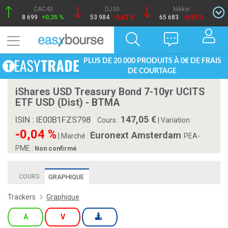
CAC40
DJ30
Nikkei
8 699
+0,35 %
53 984
-0,67 %
65 683
-0,93 %
PLUS DE 20 000 PRODUITS À 0€ DE FRAIS
DE COURTAGE
iShares USD Treasury Bond 7-10yr UCITS
ETF USD (Dist) - BTMA
147,05
ISIN : IE00B1FZS798
Cours :
|
Variation :
-0,04 %
Euronext Amsterdam
|
Marché :
PEA-
PME :
Non confirmé
COURS
GRAPHIQUE
Trackers
Graphique
A
V