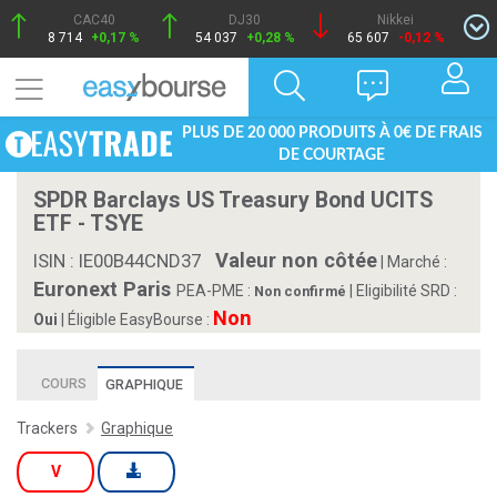
CAC40
DJ30
Nikkei
8 714
+0,17 %
54 037
+0,28 %
65 607
-0,12 %
PLUS DE 20 000 PRODUITS À 0€ DE FRAIS
DE COURTAGE
SPDR Barclays US Treasury Bond UCITS
ETF - TSYE
Valeur non côtée
ISIN : IE00B44CND37
|
Marché :
Euronext Paris
PEA-PME :
| Eligibilité SRD :
Non confirmé
Non
Oui
| Éligible EasyBourse :
COURS
GRAPHIQUE
Trackers
Graphique
V