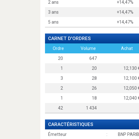
2 ans
+14,47%
3 ans
+14,47%
5 ans
+14,47%
CARNET D'ORDRES
Ordre
Volume
Achat
20
647
1
20
12,13
3
28
12,10
2
26
12,05
1
18
12,04
42
1 434
CARACTÉRISTIQUES
Émetteur
:
BNP PARI