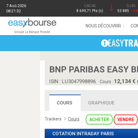
7 Aoû 2026
CAC40
DJ30
08:21:32
8 699,71 Pts (c)
53 885
-0,
NOUS DÉCOUVRIR
CO
BNP PARIBAS EASY Bl
12,134 € 
ISIN : LU3047998896
Cours :
COURS
GRAPHIQUE
Trackers
Cours
ACHETER
VENDRE
COTATION INTRADAY
PARIS