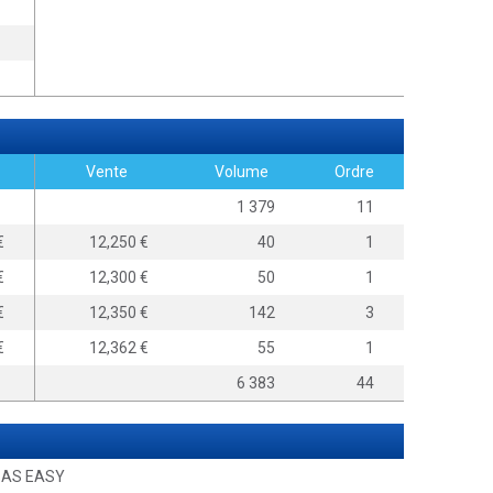
Vente
Volume
Ordre
1 379
11
0
12,250
40
1
0
12,300
50
1
0
12,350
142
3
0
12,362
55
1
6 383
44
BAS EASY