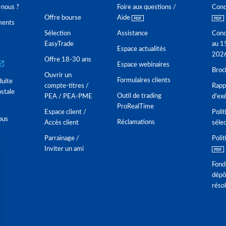
nous ?
Foire aux questions /
Cond
Offre bourse
Aide
ments
Sélection
Assistance
Cond
EasyTrade
au 1
Espace actualités
202
Offre 18-30 ans
Espace webinaires
Broc
Ouvrir un
Formulaires clients
duite
compte-titres /
Rappo
stale
Outil de trading
PEA / PEA-PME
d'ex
ProRealTime
Espace client /
Polit
ous
Réclamations
Accès client
séle
Parrainage /
Polit
Inviter un ami
Fond
dépô
réso