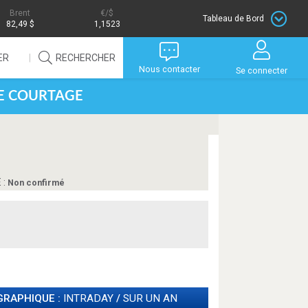
Brent
/$
Tableau de Bord
82,49 $
1,1523
ER
RECHERCHER
Nous contacter
Se connecter
DE COURTAGE
 :
Non confirmé
GRAPHIQUE :
INTRADAY
/
SUR UN AN