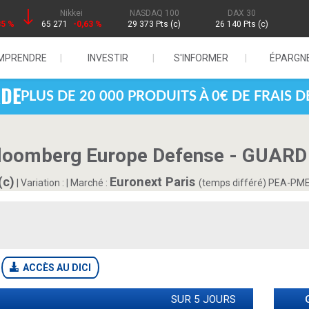
Nikkei
NASDAQ 100
DAX 30
85 %
65 271
-0,63 %
29 373 Pts (c)
26 140 Pts (c)
MPRENDRE
INVESTIR
S'INFORMER
ÉPARGN
PLUS DE 20 000 PRODUITS À 0€ DE FRAIS 
oomberg Europe Defense - GUARD
(c)
Euronext Paris
|
Variation :
|
Marché :
(temps différé)
PEA-PME
ACCÈS AU DICI
SUR 5 JOURS