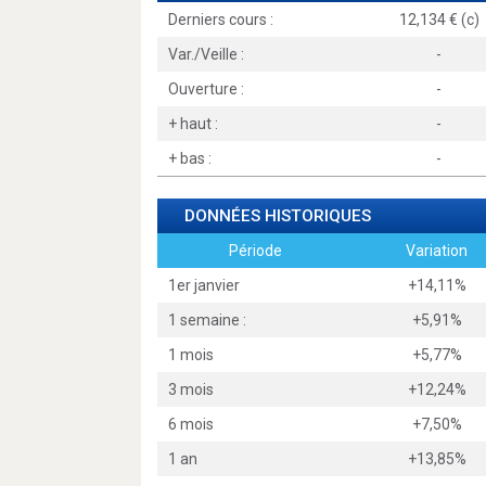
Derniers cours :
12,134 € (c)
Var./Veille :
-
Ouverture :
-
+ haut :
-
+ bas :
-
DONNÉES HISTORIQUES
Période
Variation
1er janvier
+14,11%
1 semaine :
+5,91%
1 mois
+5,77%
3 mois
+12,24%
6 mois
+7,50%
1 an
+13,85%