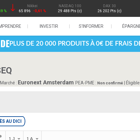
Nikkei
NASDAQ 100
DAX 30
49 %
65 896
-0,61 %
29 488 Pts (c)
26 202 Pts (c)
MPRENDRE
INVESTIR
S'INFORMER
ÉPARGN
PLUS DE 20 000 PRODUITS À 0€ DE FRAIS 
SEQ
Euronext Amsterdam
Marché :
PEA-PME :
| Éligib
Non confirmé
ÈS AU DICI