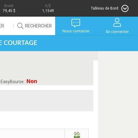
Brent
/$
Tableau de Bord
79,45 $
1,1549
ER
RECHERCHER
Nous contacter
Se connecter
DE COURTAGE
Non
le EasyBourse :