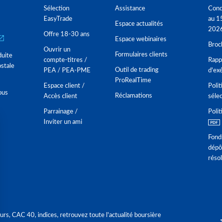
Sélection
Assistance
Cond
EasyTrade
au 1
Espace actualités
202
Offre 18-30 ans
Espace webinaires
Broc
Ouvrir un
Formulaires clients
duite
compte-titres /
Rappo
stale
Outil de trading
PEA / PEA-PME
d'ex
ProRealTime
Espace client /
Polit
ous
Réclamations
Accès client
séle
Parrainage /
Polit
Inviter un ami
Fond
dépô
réso
urs, CAC 40, indices, retrouvez toute l'actualité boursière