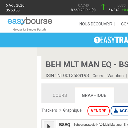
6 Aoû 2026
CAC40
DJ30
05:50:56
8 669,29 Pts (c)
54 349
+0,
NOUS DÉCOUVRIR
CO
BEH MLT MAN EQ - B
ISIN : NL0013689193
Cours :
|
Variation :
|
COURS
GRAPHIQUE
Trackers
Graphique
VENDRE
ACC