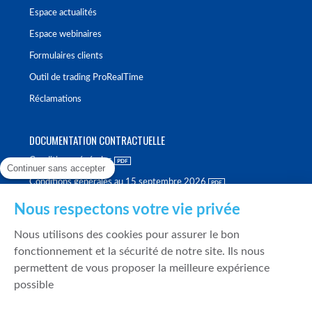
Espace actualités
Espace webinaires
Formulaires clients
Outil de trading ProRealTime
Réclamations
DOCUMENTATION CONTRACTUELLE
Conditions générales
Continuer sans accepter
Conditions générales au 15 septembre 2026
Brochure tarifaire
Nous respectons votre vie privée
Rapport sur la qualité d'exécution
Nous utilisons des cookies pour assurer le bon
Politique de meilleure sélection
fonctionnement et la sécurité de notre site. Ils nous
permettent de vous proposer la meilleure expérience
Politique de durabilité
possible
Fonds de garantie des dépôts et de résolution