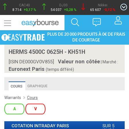
CAC40
DJ30
Nikkei
8 714
+0,17 %
54 037
+0,28 %
65 607
-0,12 %
PLUS DE 20 000 PRODUITS À 0€ DE FRAIS
DE COURTAGE
HERMS 4500C 0625H - KH51H
Valeur non côtée
[ISIN DE000GV0V855]
|
Marché :
Euronext Paris
(temps différé)
GRAPHIQUE
COURS
Warrants
Cours
A
V
COTATION INTRADAY
PARIS
SUR 5