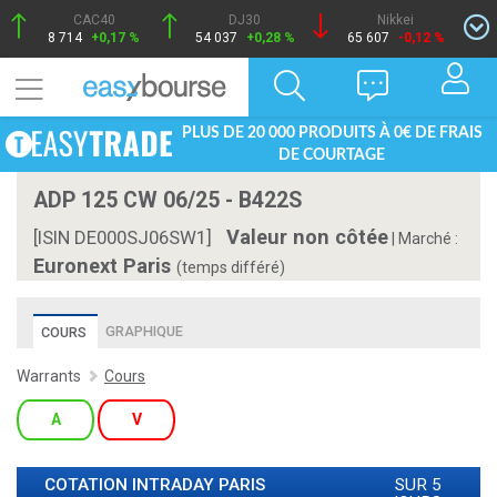
CAC40
DJ30
Nikkei
8 714
+0,17 %
54 037
+0,28 %
65 607
-0,12 %
PLUS DE 20 000 PRODUITS À 0€ DE FRAIS
DE COURTAGE
ADP 125 CW 06/25 - B422S
Valeur non côtée
[ISIN DE000SJ06SW1]
|
Marché :
Euronext Paris
(temps différé)
GRAPHIQUE
COURS
Warrants
Cours
A
V
COTATION INTRADAY
PARIS
SUR 5