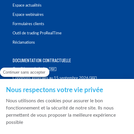
Espace actualités
Espace webinaires
Formulaires clients
Outil de trading ProRealTime
Réclamations
DOCUMENTATION CONTRACTUELLE
Conditions générales
Continuer sans accepter
Conditions générales au 15 septembre 2026
Brochure tarifaire
Nous respectons votre vie privée
Rapport sur la qualité d'exécution
Nous utilisons des cookies pour assurer le bon
Politique de meilleure sélection
fonctionnement et la sécurité de notre site. Ils nous
permettent de vous proposer la meilleure expérience
Politique de durabilité
possible
Fonds de garantie des dépôts et de résolution