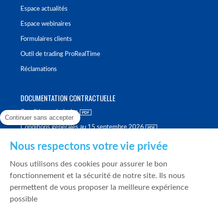
Espace actualités
Espace webinaires
Formulaires clients
Outil de trading ProRealTime
Réclamations
DOCUMENTATION CONTRACTUELLE
Conditions générales
Continuer sans accepter
Conditions générales au 15 septembre 2026
Brochure tarifaire
Nous respectons votre vie privée
Rapport sur la qualité d'exécution
Nous utilisons des cookies pour assurer le bon
Politique de meilleure sélection
fonctionnement et la sécurité de notre site. Ils nous
permettent de vous proposer la meilleure expérience
Politique de durabilité
possible
Fonds de garantie des dépôts et de résolution