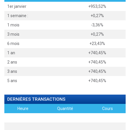
1er janvier
+953,52%
1 semaine :
+0,27%
1 mois
-3,36%
3 mois
+0,27%
6 mois
+23,43%
1 an
+740,45%
2 ans
+740,45%
3 ans
+740,45%
5 ans
+740,45%
DERNIÈRES TRANSACTIONS
Heure
Quantité
Cours