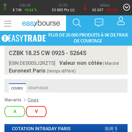
CAC40
DJ30
Nikkei
8 746
+0,54 %
53 885 Pts (c)
65 607
-0,12 %
PLUS DE 20 000 PRODUITS À 0€ DE FRAIS
DE COURTAGE
CZBK 18.25 CW 0925 - S264S
Valeur non côtée
[ISIN DE000SJ2RZT5]
|
Marché :
Euronext Paris
(temps différé)
GRAPHIQUE
COURS
Warrants
Cours
A
V
COTATION INTRADAY
PARIS
SUR 5