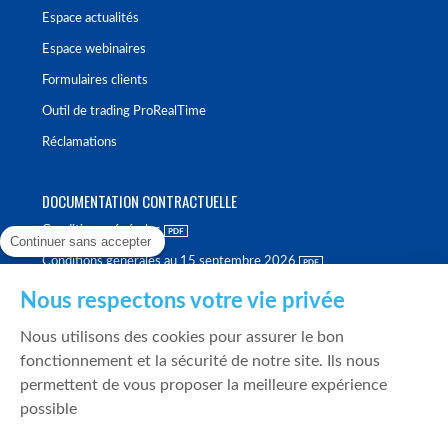
Espace actualités
Espace webinaires
Formulaires clients
Outil de trading ProRealTime
Réclamations
DOCUMENTATION CONTRACTUELLE
Conditions générales
Continuer sans accepter
Conditions générales au 15 septembre 2026
Brochure tarifaire
Nous respectons votre vie privée
Rapport sur la qualité d'exécution
Nous utilisons des cookies pour assurer le bon
Politique de meilleure sélection
fonctionnement et la sécurité de notre site. Ils nous
permettent de vous proposer la meilleure expérience
Politique de durabilité
possible
Fonds de garantie des dépôts et de résolution