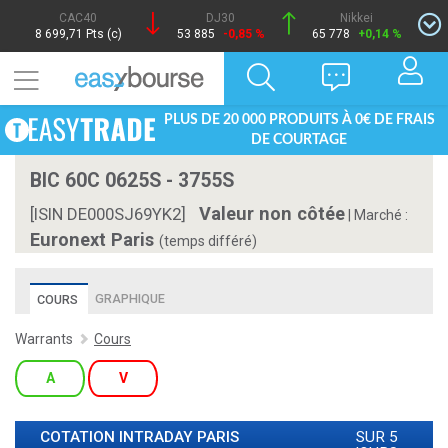
CAC40
DJ30
Nikkei
8 699,71 Pts (c)
53 885
-0,85 %
65 778
+0,14 %
PLUS DE 20 000 PRODUITS À 0€ DE FRAIS
DE COURTAGE
BIC 60C 0625S - 3755S
Valeur non côtée
[ISIN DE000SJ69YK2]
|
Marché :
Euronext Paris
(temps différé)
GRAPHIQUE
COURS
Warrants
Cours
A
V
COTATION INTRADAY
PARIS
SUR 5