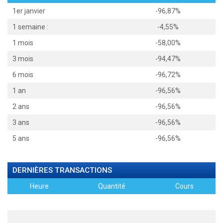
1er janvier
-96,87%
1 semaine :
-4,55%
1 mois
-58,00%
3 mois
-94,47%
6 mois
-96,72%
1 an
-96,56%
2 ans
-96,56%
3 ans
-96,56%
5 ans
-96,56%
DERNIÈRES TRANSACTIONS
Heure
Quantité
Cours