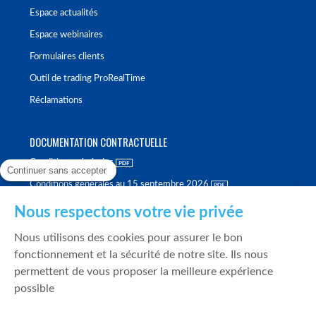
Espace actualités
Espace webinaires
Formulaires clients
Outil de trading ProRealTime
Réclamations
DOCUMENTATION CONTRACTUELLE
Conditions générales
Continuer sans accepter
Conditions générales au 15 septembre 2026
Brochure tarifaire
Nous respectons votre vie privée
Rapport sur la qualité d'exécution
Nous utilisons des cookies pour assurer le bon
Politique de meilleure sélection
fonctionnement et la sécurité de notre site. Ils nous
permettent de vous proposer la meilleure expérience
Politique de durabilité
possible
Fonds de garantie des dépôts et de résolution