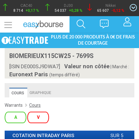
CAC40
DJ30
Nikkei
8 714
+0,17 %
54 037
+0,28 %
65 607
-0,12 %
PLUS DE 20 000 PRODUITS À 0€ DE FRAIS
DE COURTAGE
BIOMERIEUX115CW25 - 7699S
Valeur non côtée
[ISIN DE000SJ9DWA7]
|
Marché :
Euronext Paris
(temps différé)
GRAPHIQUE
COURS
Warrants
Cours
A
V
COTATION INTRADAY
PARIS
SUR 5