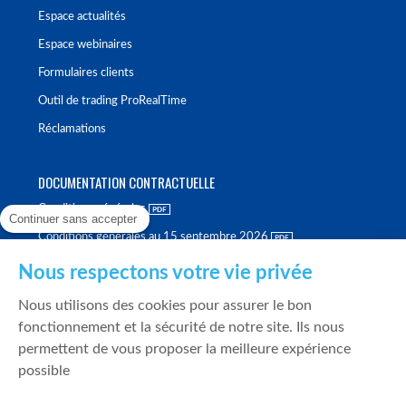
Espace actualités
Espace webinaires
Formulaires clients
Outil de trading ProRealTime
Réclamations
DOCUMENTATION CONTRACTUELLE
Conditions générales
Continuer sans accepter
Conditions générales au 15 septembre 2026
Brochure tarifaire
Nous respectons votre vie privée
Rapport sur la qualité d'exécution
Nous utilisons des cookies pour assurer le bon
Politique de meilleure sélection
fonctionnement et la sécurité de notre site. Ils nous
permettent de vous proposer la meilleure expérience
Politique de durabilité
possible
Fonds de garantie des dépôts et de résolution