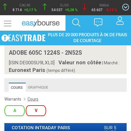
CAC40
DJ30
Nikkei
8 714
+0,17 %
54 037
+0,28 %
65 607
-0,12 %
PLUS DE 20 000 PRODUITS À 0€ DE FRAIS
DE COURTAGE
ADOBE 605C 1224S - 2N52S
Valeur non côtée
[ISIN DE000SU9LXL0]
|
Marché :
Euronext Paris
(temps différé)
GRAPHIQUE
COURS
Warrants
Cours
A
V
COTATION INTRADAY
PARIS
SUR 5