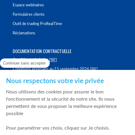
Espace webinaires
Formulaires clients
Outil de trading ProRealTime
Réclamations
DOCUMENTATION CONTRACTUELLE
Conditions générales
Continuer sans accepter
Conditions générales au 15 septembre 2026
Brochure tarifaire
Nous respectons votre vie privée
Rapport sur la qualité d'exécution
Nous utilisons des cookies pour assurer le bon
Politique de meilleure sélection
fonctionnement et la sécurité de notre site. Ils nous
permettent de vous proposer la meilleure expérience
Politique de durabilité
possible
Fonds de garantie des dépôts et de résolution
Pour paramétrer vos choix, cliquez sur Je choisis.
SÉCURITÉ & DONNÉES PERSONNELLES