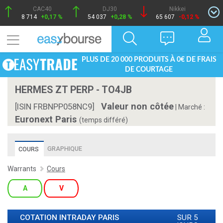
CAC40
DJ30
Nikkei
8 714
+0,17 %
54 037
+0,28 %
65 607
-0,12 %
PLUS DE 20 000 PRODUITS À 0€ DE FRAIS
DE COURTAGE
HERMES ZT PERP - TO4JB
Valeur non côtée
[ISIN FRBNPP058NC9]
|
Marché :
Euronext Paris
(temps différé)
GRAPHIQUE
COURS
Warrants
Cours
A
V
COTATION INTRADAY
PARIS
SUR 5