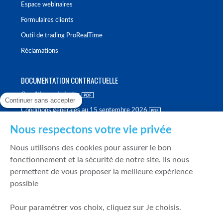
Espace webinaires
Formulaires clients
Outil de trading ProRealTime
Réclamations
DOCUMENTATION CONTRACTUELLE
Conditions générales
Continuer sans accepter
Conditions générales au 15 septembre 2026
Brochure tarifaire
Nous respectons votre vie privée
Rapport sur la qualité d'exécution
Nous utilisons des cookies pour assurer le bon
Politique de meilleure sélection
fonctionnement et la sécurité de notre site. Ils nous
permettent de vous proposer la meilleure expérience
Politique de durabilité
possible
Fonds de garantie des dépôts et de résolution
Pour paramétrer vos choix, cliquez sur Je choisis.
SÉCURITÉ & DONNÉES PERSONNELLES