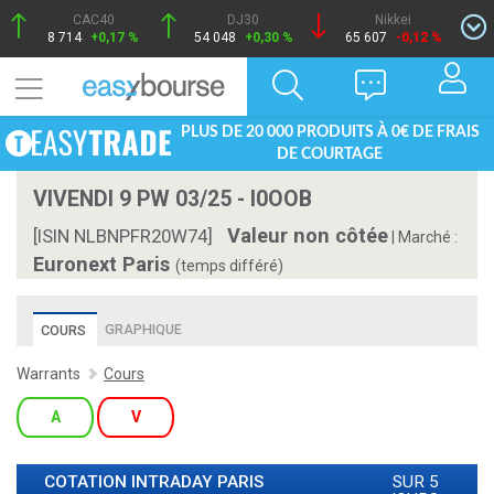
CAC40
DJ30
Nikkei
8 714
+0,17 %
54 048
+0,30 %
65 607
-0,12 %
PLUS DE 20 000 PRODUITS À 0€ DE FRAIS
DE COURTAGE
VIVENDI 9 PW 03/25 - I0OOB
Valeur non côtée
[ISIN NLBNPFR20W74]
|
Marché :
Euronext Paris
(temps différé)
GRAPHIQUE
COURS
Warrants
Cours
A
V
COTATION INTRADAY
PARIS
SUR 5