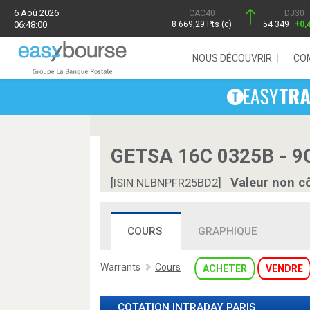
6 Aoû 2026
CAC40
DJ30
06:48:00
8 669,29 Pts (c)
54 349
+0,
NOUS DÉCOUVRIR
CO
GETSA 16C 0325B - 
Valeur non c
[ISIN NLBNPFR25BD2]
COURS
GRAPHIQUE
Warrants
Cours
ACHETER
VENDRE
COTATION INTRADAY
PARIS