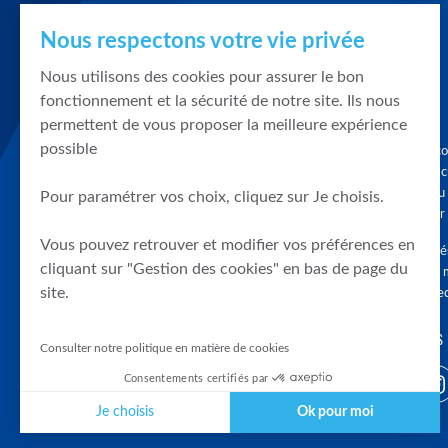
Nous respectons votre vie privée
Nous utilisons des cookies pour assurer le bon
fonctionnement et la sécurité de notre site. Ils nous
permettent de vous proposer la meilleure expérience
possible
Graphique, co
en quelques cl
tendances du
Pour paramétrer vos choix, cliquez sur Je choisis.
accompagner 
Vous pouvez retrouver et modifier vos préférences en
Tous droits r
cliquant sur "Gestion des cookies" en bas de page du
différés d'au 
site.
clients connec
SUIVEZ-NOUS
Consulter notre politique en matière de cookies
Consentements certifiés par
Je choisis
Ok pour moi
Plateforme de Gestion du Consentement : Personnalisez vos Optio
Axeptio consent