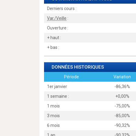
Derniers cours :
Var./Veille
:
Ouverture :
+ haut :
+ bas :
DONNÉES HISTORIQUES
Période
Variation
1er janvier
-86,36%
1 semaine :
+0,00%
1 mois
-75,00%
3 mois
-85,00%
6 mois
-90,32%
1 an
-90,32%