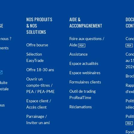
NOS PRODUITS
AIDE &
DOC
SE
& NOS
ACCOMPAGNEMENT
CON
SOLUTIONS
nous ?
Foire aux questions /
Cond
Offre bourse
Aide
ments
Sélection
Assistance
Cond
EasyTrade
au 1
Espace actualités
202
Offre 18-30 ans
Espace webinaires
Broc
Ouvrir un
Formulaires clients
duite
compte-titres /
Rappo
stale
Outil de trading
PEA / PEA-PME
d'ex
ProRealTime
Espace client /
Polit
ous
Réclamations
Accès client
séle
Parrainage /
Polit
Inviter un ami
Fond