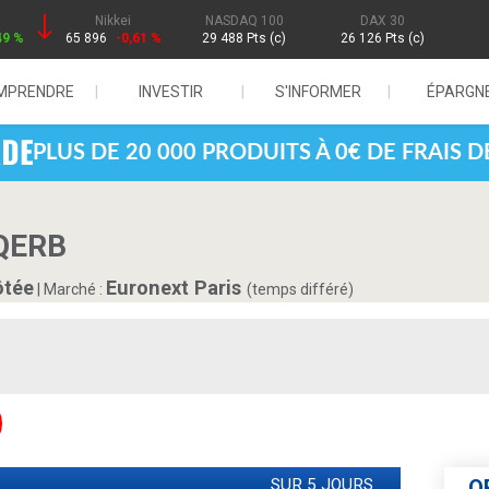
Nikkei
NASDAQ 100
DAX 30
49 %
65 896
-0,61 %
29 488 Pts (c)
26 126 Pts (c)
MPRENDRE
INVESTIR
S'INFORMER
ÉPARGN
PLUS DE 20 000 PRODUITS À 0€ DE FRAIS 
9QERB
ôtée
Euronext Paris
|
Marché :
(temps différé)
SUR 5 JOURS
O