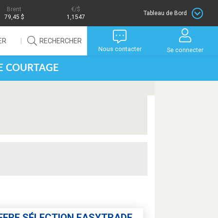
Brent
/$
Tableau de Bord
79,45 $
1,1547
ER
RECHERCHER
Nous contacter
Se connecter
DE COURTAGE
FFRE SÉLECTION EASYTRADE